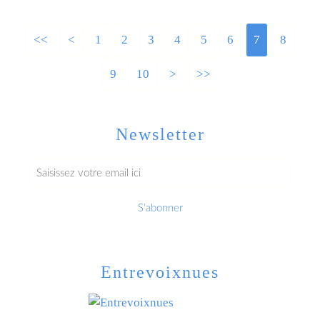
<<
<
1
2
3
4
5
6
7
8
9
10
>
>>
Newsletter
Entrevoixnues