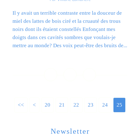
Il y avait un terrible contraste entre la douceur de
miel des lattes de bois ciré et la cruauté des trous
noirs dont ils étaient constellés Enfonçant mes
doigts dans ces cavités sombres que voulais-je
mettre au monde? Des voix peut-être des bruits de...
Lire la suite
<<
<
10
20
21
22
23
24
25
Newsletter