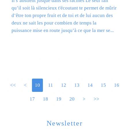
Il s’abstient jusque dans ses racines Le seul fait
qu’il soit là silencieux t'écoutant te permet de mûrir
d’être ton propre fruit et de toi et de lui aucun des
deux ne sait les pour combien de temps la
puissance mise en route jusqu’à ce que la mer se...
Lire la suite
<<
<
10
11
12
13
14
15
16
17
18
19
20
>
>>
Newsletter