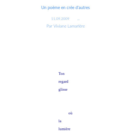
Un poème en crée d'autres
11.09.2009
…
Par Viviane Lamarlère
Ton
regard
glisse
heure
grise
où
la
lumière