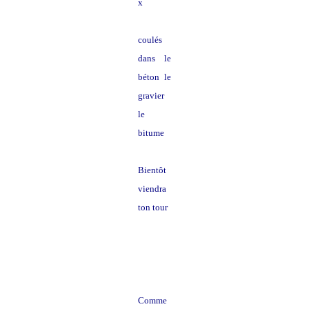
x
coulés
dans le
béton le
gravier
le
bitume
Bientôt
viendra
ton tour
voyageu
se
Comme