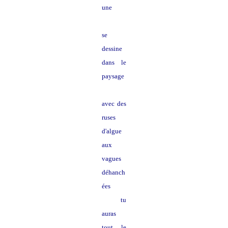
une
courbe
se
dessine
dans le
paysage
avec des
ruses
d'algue
aux
vagues
déhanch
ées
tu
auras
tout le