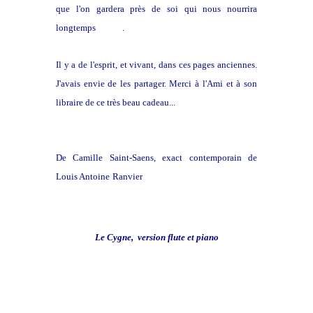
que l'on gardera près de soi qui nous nourrira
longtemps
après
.
Il y a de l'esprit, et vivant, dans ces pages anciennes.
J'avais envie de les partager. Merci à l'Ami et à son
libraire de ce très beau cadeau...
De Camille Saint-Saens, exact contemporain de
Louis Antoine
Ranvier
Le Cygne, version flute et piano
Version piano par Claudio Columbo