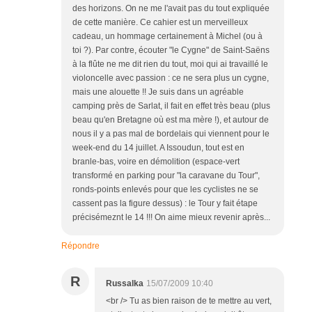
des horizons. On ne me l'avait pas du tout expliquée
de cette manière. Ce cahier est un merveilleux
cadeau, un hommage certainement à Michel (ou à
toi ?). Par contre, écouter "le Cygne" de Saint-Saëns
à la flûte ne me dit rien du tout, moi qui ai travaillé le
violoncelle avec passion : ce ne sera plus un cygne,
mais une alouette !! Je suis dans un agréable
camping près de Sarlat, il fait en effet très beau (plus
beau qu'en Bretagne où est ma mère !), et autour de
nous il y a pas mal de bordelais qui viennent pour le
week-end du 14 juillet. A Issoudun, tout est en
branle-bas, voire en démolition (espace-vert
transformé en parking pour "la caravane du Tour",
ronds-points enlevés pour que les cyclistes ne se
cassent pas la figure dessus) : le Tour y fait étape
précisémeznt le 14 !!! On aime mieux revenir après...
Répondre
R
Russalka
15/07/2009 10:40
<br /> Tu as bien raison de te mettre au vert,