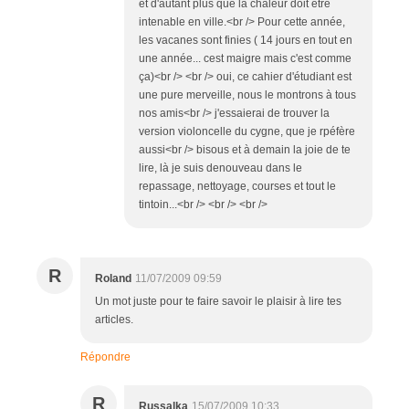
et d'autant plus que la chaleur doit être
intenable en ville.<br /> Pour cette année,
les vacanes sont finies ( 14 jours en tout en
une année... cest maigre mais c'est comme
ça)<br /> <br /> oui, ce cahier d'étudiant est
une pure merveille, nous le montrons à tous
nos amis<br /> j'essaierai de trouver la
version violoncelle du cygne, que je rpéfère
aussi<br /> bisous et à demain la joie de te
lire, là je suis denouveau dans le
repassage, nettoyage, courses et tout le
tintoin...<br /> <br /> <br />
R
Roland
11/07/2009 09:59
Un mot juste pour te faire savoir le plaisir à lire tes
articles.
Répondre
R
Russalka
15/07/2009 10:33