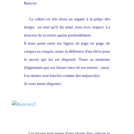
Ranvier
Le cahier est très doux au regard, à la pulpe des
doigts, on sent qu'il fut aimé, tenu avec respect. La
douceur de sa teinte apaise profondément.
Il nous porte entre ses lignes, de page en page, de
croquis en croquis, toute la déférence d'un élève pour
le savoir qui lui est dispensé. Toute sa modestie
d'apprenant qui ose laisser trace de ses erreurs... aussi.
Les ratures sont lancées comme des majuscules.
Je vous laisse déguster...
Les leçons sont prises d'une plume fine, précise et