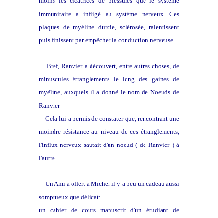
moins les cicatrices de blessures que le système
immunitaire a infligé au système nerveux. Ces
plaques de myéline durcie, sclérosée, ralentissent
puis finissent par empêcher la conduction nerveuse.
Bref, Ranvier a découvert, entre autres choses, de
minuscules étranglements le long des gaines de
myéline, auxquels il a donné le nom de Noeuds de
Ranvier
Cela lui a permis de constater que, rencontrant une
moindre résistance au niveau de ces étranglements,
l'influx nerveux sautait d'un noeud ( de
Ranvier
) à
l'autre.
Un Ami a offert à Michel il y a peu un cadeau aussi
somptueux que délicat:
un cahier de cours manuscrit d'un étudiant de