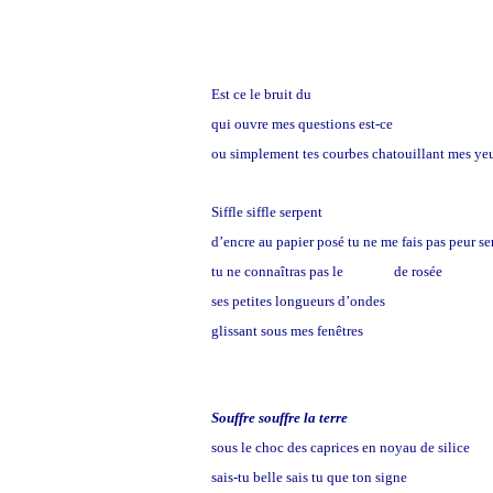
Est ce le bruit du
vent
qui ouvre mes questions est-ce
le temps qui pa
ou simplement tes courbes chatouillant mes ye
Siffle siffle serpent
d’encre au papier posé tu ne me fais pas peur 
tu ne connaîtras pas le
parfum
de rosée
ses petites longueurs d’ondes
glissant sous mes fenêtres
Souffre souffre la terre
sous le choc des caprices en noyau de silice
sais-tu belle sais tu que ton signe