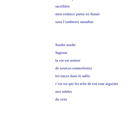
sacrifiées
mon enfance partie en fumée
sous l’ombreux sassafras
Soufre soufre
Sagesse
la vie est sentier
de sources somnolentes
les traces dans le sable
c’est toi qui les relie de ton esse aiguisée
aux rafales
du vent