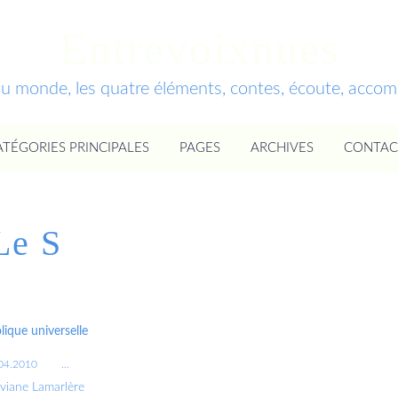
Entrevoixnues
du monde, les quatre éléments, contes, écoute, acc
ATÉGORIES PRINCIPALES
PAGES
ARCHIVES
CONTAC
Le S
ique universelle
04.2010
…
iviane Lamarlère