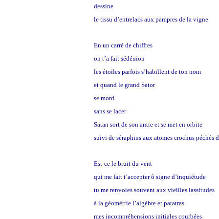
dessine
le tissu d’entrelacs aux pampres de la vigne
En un carré de chiffres
on t’a fait sédénion
les étoiles parfois s’habillent de ton nom
et quand le grand Sator
se mord
sans se lacer
Satan sort de son antre et se met en orbite
suivi de séraphins aux atomes crochus péchés 
Est-ce le bruit du vent
qui me fait t’accepter ô signe d’inquiétude
tu me renvoies souvent aux vieilles lassitudes
à la géométrie l’algèbre et patatras
mes incompréhensions initiales courbées