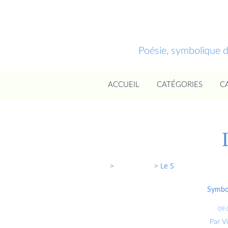
Poésie, symbolique 
ACCUEIL
CATÉGORIES
C
Entrevoixnues
>
Categories
>
Le S
Symbol
09.
Par V