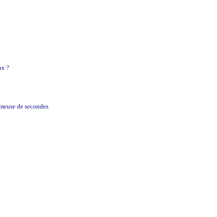
sse
ux ?
semeuse de secondes