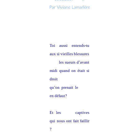
Par Viviane Lamarlère
Toi aussi entends-tu
aux si vieilles blessures
les sueurs d’avant
midi quand on était si
droit
qu’on prenait le
soleil
en défaut?
Et les
notes
captives
qui nous ont fait faillir
?