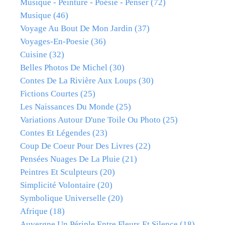
Musique - Peinture - Poésie - Penser
(72)
Musique
(46)
Voyage Au Bout De Mon Jardin
(37)
Voyages-En-Poesie
(36)
Cuisine
(32)
Belles Photos De Michel
(30)
Contes De La Rivière Aux Loups
(30)
Fictions Courtes
(25)
Les Naissances Du Monde
(25)
Variations Autour D'une Toile Ou Photo
(25)
Contes Et Légendes
(23)
Coup De Coeur Pour Des Livres
(22)
Pensées Nuages De La Pluie
(21)
Peintres Et Sculpteurs
(20)
Simplicité Volontaire
(20)
Symbolique Universelle
(20)
Afrique
(18)
Auvergne Un Périple Entre Fleurs Et Silence
(18)