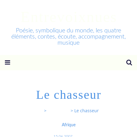
Entrevoixnues
Poésie, symbolique du monde, les quatre
éléments, contes, écoute, accompagnement,
musique
Le chasseur
Entrevoixnues
>
Categories
>
Le chasseur
Afrique
15.06.2007
…