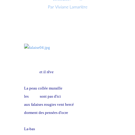
Par Viviane Lamarlère
Il attend
et il rêve
La peau collée muraille
les
noms
sont pas d'ici
aux falaises rougies vent bercé
dorment des pensées d'ocre
La-bas