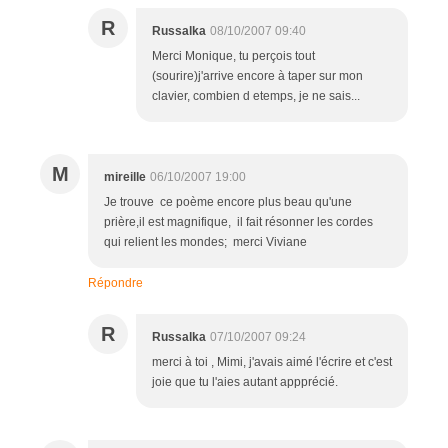
R
Russalka
08/10/2007 09:40
Merci Monique, tu perçois tout
(sourire)j'arrive encore à taper sur mon
clavier, combien d etemps, je ne sais...
M
mireille
06/10/2007 19:00
Je trouve ce poème encore plus beau qu'une
prière,il est magnifique, il fait résonner les cordes
qui relient les mondes; merci Viviane
Répondre
R
Russalka
07/10/2007 09:24
merci à toi , Mimi, j'avais aimé l'écrire et c'est
joie que tu l'aies autant appprécié.