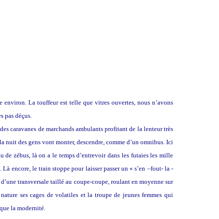
e environ. La touffeur est telle que vitres ouvertes, nous n’avons
es pas déçus.
e des caravanes de marchands ambulants profitant de la lenteur très
 la nuit des gens vont monter, descendre, comme d’un omnibus. Ici
u de zébus, là on a le temps d’entrevoir dans les futaies les mille
à encore, le train stoppe pour laisser passer un « s’en –fout- la -
 d’une transversale taillé au coupe-coupe, roulant en moyenne sur
 nature ses cages de volatiles et la troupe de jeunes femmes qui
 que la modernité.