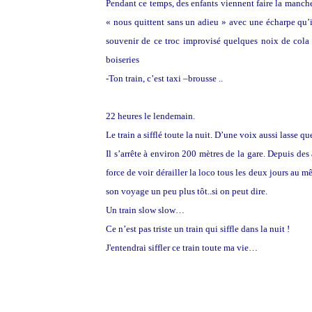
Pendant ce temps, des enfants viennent faire la manche,
« nous quittent sans un adieu » avec une écharpe qu’il
souvenir de ce troc improvisé quelques noix de cola 
boiseries
-Ton train, c’est taxi –brousse ..
22 heures le lendemain.
Le train a sifflé toute la nuit. D’une voix aussi lasse 
Il s’arrête à environ 200 mètres de la gare. Depuis des 
force de voir dérailler la loco tous les deux jours au m
son voyage un peu plus tôt..si on peut dire.
Un train slow slow…
Ce n’est pas triste un train qui siffle dans la nuit !
J'entendrai siffler ce train toute ma vie…