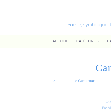
Poésie, symbolique 
ACCUEIL
CATÉGORIES
C
Ca
Entrevoixnues
>
Categories
>
Cameroun
14.
Par V