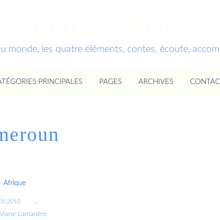
Entrevoixnues
du monde, les quatre éléments, contes, écoute, acc
ATÉGORIES PRINCIPALES
PAGES
ARCHIVES
CONTAC
meroun
Afrique
05.2010
…
iviane Lamarlère