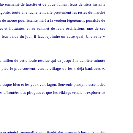
- enchainé de latérite et de boue, fument leurs derniers instants
’agonie, toute une ruche remballe prestement les restes du marché
re de morue pourrissante mêlé à la verdeur légèrement punaisée de
s et flottantes, et au sommet de leurs oscillations, une de ces
 leur barda du jour. Il faut rejoindre un autre quai. Une autre «
 milieu de cette foule résolue qui va jusqu’à la dernière minute
 pied le plus souvent, vers le village ou les « déjà banlieues »,
 presque bleu et les yeux vert lagon. Souvenir phosphorescent des
 effrontées des pirogues et que les vikings venaient explorer ce
ue extrémité, auxquelles sont ficelés des wagons à bestiaux et des