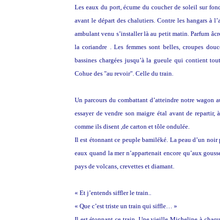
Les eaux du port, écume du coucher de soleil sur fondu
avant le départ des chalutiers. Contre les hangars à l
ambulant venu s’installer là au petit matin. Parfum âc
la coriandre . Les femmes sont belles, croupes douce
bassines chargées jusqu’à la gueule qui contient tout
Cohue des "au revoir". Celle du train.
Un parcours du combattant d’atteindre notre wagon au
essayer de vendre son maigre étal avant de repartir, à
comme ils disent ,de carton et tôle ondulée.
Il est étonnant ce peuple bamiléké. La peau d’un noir
eaux quand la mer n’appartenait encore qu’aux gousses
pays de volcans, crevettes et diamant.
« Et j’entends siffler le train..
« Que c’est triste un train qui siffle… »
Il est étonnant ce train. Une vieille Micheline à chaq