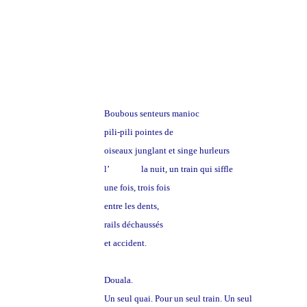
L’Afrique la nuit vous chante mélopées
Boubous senteurs manioc
pili-pili pointes de
cris,
oiseaux junglant et singe hurleurs
l’
Afrique
la nuit, un train qui siffle
une fois, trois fois
entre les dents,
rails déchaussés
et accident.
Douala.
Un seul quai. Pour un seul train. Un seul
voyage
.