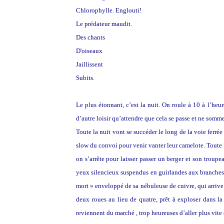
Chlorophylle. Englouti!
Le prédateur maudit.
Des chants
D'oiseaux
Jaillissent
Subits.
Le plus étonnant, c’est la nuit. On roule à 10 à l’heur
d’autre loisir qu’attendre que cela se passe et ne somm
Toute la nuit vont se succéder le long de la voie ferré
slow du convoi pour venir vanter leur camelote. Toute
on s’arrête pour laisser passer un berger et son troupea
yeux silencieux suspendus en guirlandes aux branches. L
mort » enveloppé de sa nébuleuse de cuivre, qui arrive
deux roues au lieu de quatre, prêt à exploser dans la
reviennent du marché , trop heureuses d’aller plus vite