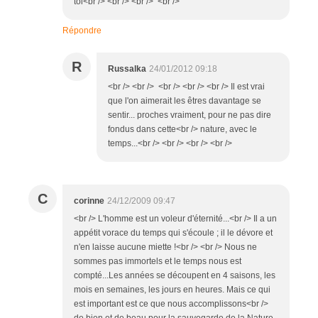
toi<br /> <br /> <br /> <br />
Répondre
R
Russalka
24/01/2012 09:18
<br /> <br /> <br /> <br /> <br /> Il est vrai
que l'on aimerait les êtres davantage se
sentir... proches vraiment, pour ne pas dire
fondus dans cette<br /> nature, avec le
temps...<br /> <br /> <br /> <br />
C
corinne
24/12/2009 09:47
<br /> L'homme est un voleur d'éternité...<br /> Il a un
appétit vorace du temps qui s'écoule ; il le dévore et
n'en laisse aucune miette !<br /> <br /> Nous ne
sommes pas immortels et le temps nous est
compté...Les années se découpent en 4 saisons, les
mois en semaines, les jours en heures. Mais ce qui
est important est ce que nous accomplissons<br />
de bien et de beau pour la sauvegarde de la Nature,