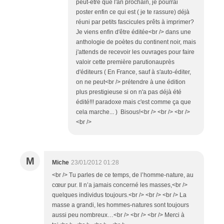
peut-être que l'an prochain, je pourrai
poster enfin ce qui est ( je te rassure) déjà
réuni par petits fascicules prêts à imprimer?
Je viens enfin d'être éditée<br /> dans une
anthologie de poètes du continent noir, mais
j'attends de recevoir les ouvrages pour faire
valoir cette première parutionauprès
d'éditeurs ( En France, sauf à s'auto-éditer,
on ne peut<br /> prétendre à une édition
plus prestigieuse si on n'a pas déjà été
édité!!! paradoxe mais c'est comme ça que
cela marche... ) Bisous!<br /> <br /> <br />
<br />
M
Miche
23/01/2012 01:28
<br /> Tu parles de ce temps, de l’homme-nature, au
cœur pur. Il n’a jamais concerné les masses,<br />
quelques individus toujours.<br /> <br /> <br /> La
masse a grandi, les hommes-natures sont toujours
aussi peu nombreux…<br /> <br /> <br /> Merci à