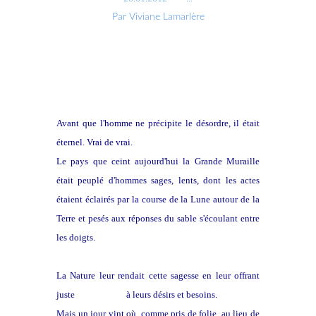
Par Viviane Lamarlère
Avant que l'homme ne précipite le désordre, il était
éternel. Vrai de vrai.
Le pays que ceint aujourd'hui la Grande Muraille
était peuplé d'hommes sages, lents, dont les actes
étaient éclairés par la course de la Lune autour de la
Terre et pesés aux réponses du sable s'écoulant entre
les doigts.
La Nature leur rendait cette sagesse en leur offrant
juste
récompense
à leurs désirs et besoins.
Mais un jour vint où, comme pris de folie, au lieu de