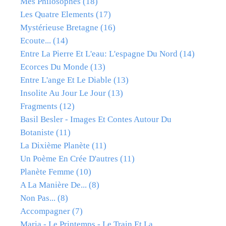
Mes Philosophes
(18)
Les Quatre Elements
(17)
Mystérieuse Bretagne
(16)
Ecoute...
(14)
Entre La Pierre Et L'eau: L'espagne Du Nord
(14)
Ecorces Du Monde
(13)
Entre L'ange Et Le Diable
(13)
Insolite Au Jour Le Jour
(13)
Fragments
(12)
Basil Besler - Images Et Contes Autour Du
Botaniste
(11)
La Dixième Planète
(11)
Un Poème En Crée D'autres
(11)
Planète Femme
(10)
A La Manière De...
(8)
Non Pas...
(8)
Accompagner
(7)
Maria - Le Printemps - Le Train Et La