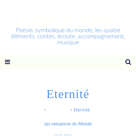
Entrevoixnues
Poésie, symbolique du monde, les quatre
éléments, contes, écoute, accompagnement,
musique
Eternité
Entrevoixnues
>
Categories
>
Eternité
Les naissances du Monde
23.01.2012
…