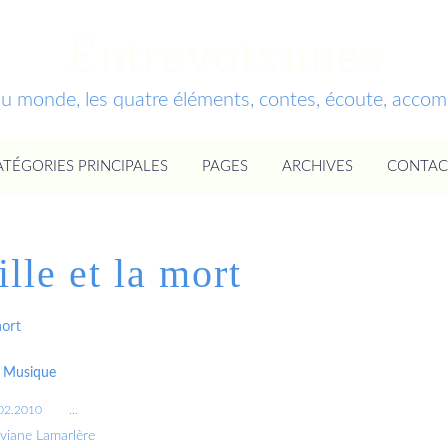
Entrevoixnues
du monde, les quatre éléments, contes, écoute, acc
ATÉGORIES PRINCIPALES
PAGES
ARCHIVES
CONTAC
ille et la mort
mort
Musique
02.2010
…
iviane Lamarlère