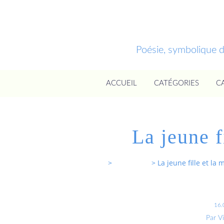
Poésie, symbolique 
ACCUEIL
CATÉGORIES
C
La jeune f
Entrevoixnues
>
Categories
>
La jeune fille et la 
16.
Par V