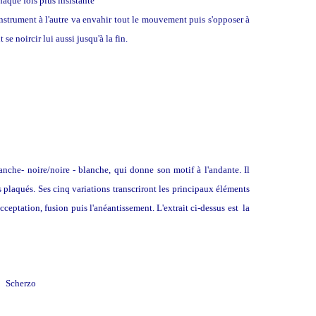
haque fois plus insistante
instrument à l'autre va envahir tout le mouvement puis s'opposer à
e noircir lui aussi jusqu'à la fin.
Andante
anche- noire/noire - blanche, qui donne son motif à l'andante. Il
plaqués. Ses cinq variations transcriront les principaux éléments
cceptation, fusion puis l'anéantissement. L'extrait ci-dessus est la
Scherzo