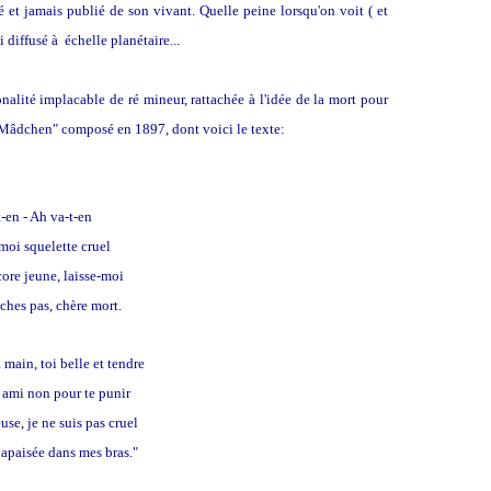
é et jamais publié de son vivant. Quelle peine lorsqu'on voit ( et
i diffusé à échelle planétaire...
nalité implacable de ré mineur, rattachée à l'idée de la mort pour
s Mâdchen" composé en 1897, dont voici le texte:
t-en - Ah va-t-en
moi squelette cruel
core jeune, laisse-moi
ches pas, chère mort.
main, toi belle et tendre
 ami non pour te punir
use, je ne suis pas cruel
apaisée dans mes bras."