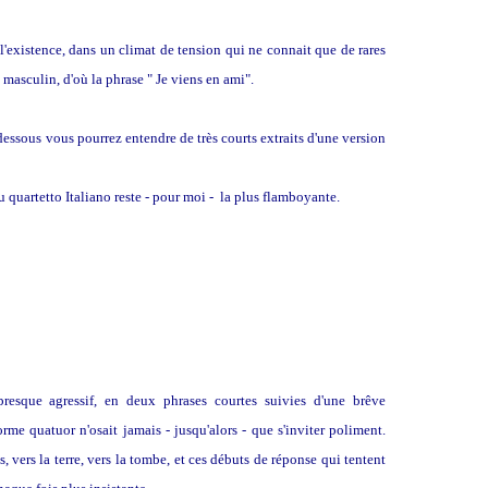
existence, dans un climat de tension qui ne connait que de rares
 masculin, d'où la phrase " Je viens en ami".
dessous vous pourrez entendre de très courts extraits d'une version
du quartetto Italiano reste - pour moi - la plus flamboyante.
Allegro
presque agressif, en deux phrases courtes suivies d'une brêve
rme quatuor n'osait jamais - jusqu'alors - que s'inviter poliment.
s, vers la terre, vers la tombe, et ces débuts de réponse qui tentent