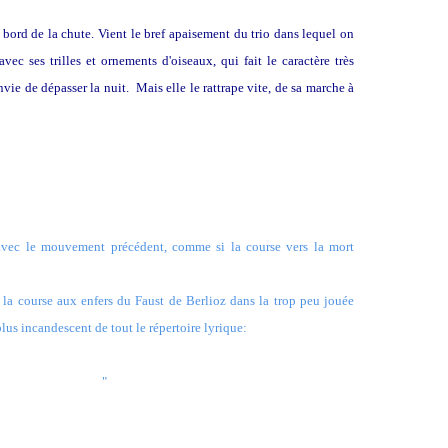
 bord de la chute. Vient le bref apaisement du trio dans lequel on
vec ses trilles et ornements d'oiseaux, qui fait le caractère très
vie de dépasser la nuit. Mais elle le rattrape vite, de sa marche à
Presto
 avec le mouvement précédent, comme si la course vers la mort
er la course aux enfers du Faust de Berlioz dans la trop peu jouée
plus incandescent de tout le répertoire lyrique:
 l'ardente flamme
"