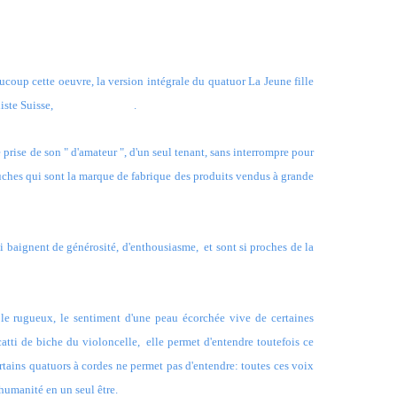
ucoup cette oeuvre, la version intégrale du quatuor La Jeune fille
niste Suisse,
Fabrice Liardet
.
e prise de son " d'amateur ", d'un seul tenant, sans interrompre pour
touches qui sont la marque de fabrique des produits vendus à grande
ui baignent de générosité, d'enthousiasme, et sont si proches de la
, le rugueux, le sentiment d'une peau écorchée vive de certaines
icatti de biche du violoncelle, elle permet d'entendre toutefois ce
rtains quatuors à cordes ne permet pas d'entendre: toutes ces voix
humanité en un seul être.