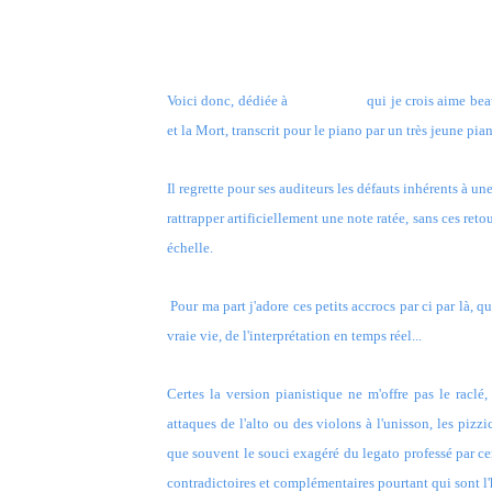
Voici donc, dédiée à
Jean-Pierre
qui je crois aime bea
et la Mort, transcrit pour le piano par un très jeune pia
Il regrette pour ses auditeurs les défauts inhérents à un
rattrapper artificiellement une note ratée, sans ces re
échelle.
Pour ma part j'adore ces petits accrocs par ci par là, q
vraie vie, de l'interprétation en temps réel...
Certes la version pianistique ne m'offre pas le raclé
attaques de l'alto ou des violons à l'unisson, les pizz
que souvent le souci exagéré du legato professé par ce
contradictoires et complémentaires pourtant qui sont l'