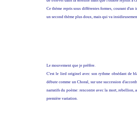
de s'élever dans la sérénité mais que l'ombre rejoint à c
Ce thème repris sous différentes formes, courant d'un 
un second thème plus doux, mais qui va insidieusement s
Le mouvement que je préfère.
C'est le lied originel avec son rythme obsédant de bl
débute comme un Choral, sur une succession d'accords 
narratifs du poème: rencontre avec la mort, rebellion, a
première variation.