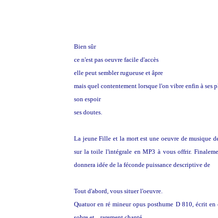
Bien sûr
ce n'est pas oeuvre facile d'accès
elle peut sembler rugueuse et âpre
mais quel contentement lorsque l'on vibre enfin à ses p
son espoir
ses doutes.
La jeune Fille et la mort est une oeuvre de musique de
sur la toile l'intégrale en MP3 à vous offrir. Finaleme
F
donnera idée de la féconde puissance descriptive de
Tout d'abord, vous situer l'oeuvre.
Quatuor en ré mineur opus posthume D 810, écrit en qu
sobre et... rarement chanté.