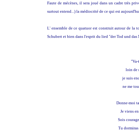
Faute de mécènes, il sera joué dans un cadre très priv
surtout entend...) la médiocrité de ce qui est aujourd'hu
L' ensemble de ce quatuor est construit autour de la to
Schubert et bien dans l'esprit du lied "der Tod und da
"Va-
loin de 
je suis en
ne me tou
Donne-moi ta 
Je viens en
Sois courage
Tu dormiras 