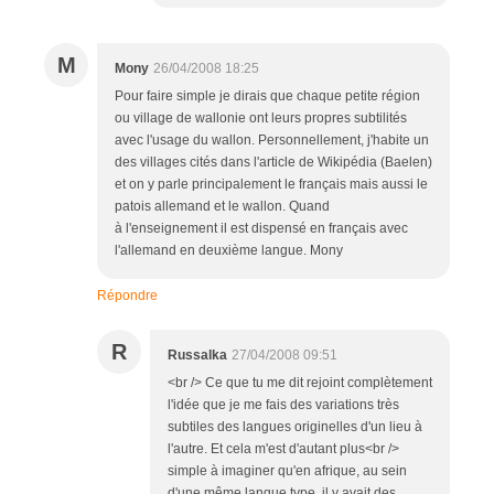
M
Mony
26/04/2008 18:25
Pour faire simple je dirais que chaque petite région
ou village de wallonie ont leurs propres subtilités
avec l'usage du wallon. Personnellement, j'habite un
des villages cités dans l'article de Wikipédia (Baelen)
et on y parle principalement le français mais aussi le
patois allemand et le wallon. Quand
à l'enseignement il est dispensé en français avec
l'allemand en deuxième langue. Mony
Répondre
R
Russalka
27/04/2008 09:51
<br /> Ce que tu me dit rejoint complètement
l'idée que je me fais des variations très
subtiles des langues originelles d'un lieu à
l'autre. Et cela m'est d'autant plus<br />
simple à imaginer qu'en afrique, au sein
d'une même langue type, il y avait des