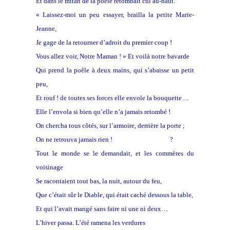
Et dans le mitan de la poêle retombait cul au-haut.
« Laissez-moi un peu essayer, brailla la petite Marie-
Jeanne,
Je gage de la retourner d’adroit du premier coup !
Vous allez voir, Notre Maman ! » Et voilà notre bavarde
Qui prend la poêle à deux mains, qui s’abaisse un petit
peu,
Et rouf ! de toutes ses forces elle envole la bouquette…
Elle l’envola si bien qu’elle n’a jamais retombé !
On chercha tous côtés, sur l’armoire, derrière la porte ;
On ne retrouva jamais rien !
Où avait-elle passé
?
Tout le monde se le demandait, et les commères du
voisinage
Se racontaient tout bas, la nuit, autour du feu,
Que c’était sûr le Diable, qui était caché dessous la table,
Et qui l’avait mangé sans faire ni une ni deux…
L’hiver passa. L’été ramena les verdures