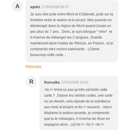
A
agnès
27/04/2008 08:47
Je suis née juste entre Mont et Châlerwé, juste sur la
frontière entre le wallon et le picard. Mes parents on
déménagé dans la région de Mont quand j'avais un
peu plus de 7 ans... Donc, je suis bilingue * rires* et
il m'arrive de mélanger les 2 langues. J'habite
maintenant dans l'valléy de l'Moûze, en France, et je
comprends mes voisins patoisants :-)J'aime
beaucoup cette carte...
Répondre
R
Russalka
27/04/2008 10:01
<br /> N'est-ce pas qu'elle est belle cette
carte.? J'adore les vieilles cartes, une carte
ou un dessin, cela rajoute de la substance
aux mots et éclaire si<br /> souvent... merci
Madame la wallon-picarde, je comprends
que tu te mélanges, il m'arrive de rêver en
espagnol alors...;o))<br /> <br /> <br />