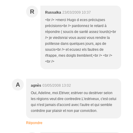
R
Russalka
23/03/2009 10:37
<br /> >merci Hugo d eces préciujses
précisions<br /> pardonnez le retard à
répondre ( soucis de santé assez lourds)<br
/> je viedsnrai vous aussi vous rendre la
politesse dans quelques jours, aps de
soucis<br /> et ecusez els fautres de
rfrappe, mes doigts tremblent;<br /> <br />
<br />
A
agnès
03/05/2008 13:02
Oui, Adeline, moi.Etriver, estriver ou destriver selon
les régions veut dire contredire.L'estriveux, c'est celui
qui n'est jamais d'accord avec l'autre et qui semble
contrdire par plaisir et non par conviction.
Répondre