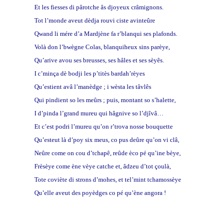
Et les fiesses di pârotche âs djoyeux crâmignons.
Tot l’monde aveut dèdja rouvi ciste avinteûre
Qwand li mére d’a Mardjène fa r’blanqui ses plafonds.
Volà don l’bwègne Colas, blanquiheux sins parèye,
Qu’arive avou ses breusses, ses hâles et ses sèyês.
I c’minça dè bodji les p’titès bardah’rèyes
Qu’estient avâ l’manèdge ; i wèsta les tâvlês
Qui pindient so les meûrs ; puis, montant so s’halette,
I d’pinda l’grand mureu qui hâgnive so l’djîvâ…
Et c’est podri l’mureu qu’on r’trova nosse bouquette
Qu’esteut là d’poy six meus, co pus deûre qu’on vi clâ,
Neûre come on cou d’tchapê, reûde èco pé qu’ine bèye,
Frèsèye come ène vèye catche et, âdzeu d’tot çoulà,
Tote coviète di strons d’mohes, et tel’mint tchamossèye
Qu’elle aveut des poyèdges co pé qu’ène angora !