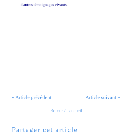
d'autres témoignages vivants.
lire et découvrir: Jean Guillaume
Gazette Li Chwès
Musique en Wallonie
« Article précédent
Article suivant »
Retour à l'accueil
Partager cet article