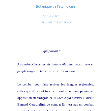
Botanique de l'étymologie
01.03.2009
…
Par Viviane Lamarlère
A mon grand-père
, qui parlait le
Poetou
A sa mère, Cheyenne, de langue Algonquine, cultures et
peuples aujourd'hui en voie de disparition.
Le combat pour faire revivre les langues régionales,
celles que d’un mot très méprisant on nomme
patois
par
opposition au
français
, ce «
Créole qui a réussi
» disait
Bernard Cerquiglini, ce combat là n’est pas un combat