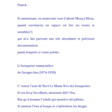
Franck...
Et maintenant, en remerciant tout d’abord Mony,( Mony,
quand ouvriras-tu un espace où lire tes textes si
sensibles?)
qui m’a fait parvenir une très abondante et précieuse
documentation
parmi lesquels ce conte poème :
Li bouquette emmacralèye
de Georges Ista (1874-1939)
C’ esteut l’nuit dè Nové.Li Mame féve des bouquettes.
Et tos les p’tits effants, rassonnés dilé l’feu,
Rin qu’à houmer l’odeûr qui montéve del pêlette,
Si sintient l’èwe al boque et s’ralètchient les deugts.