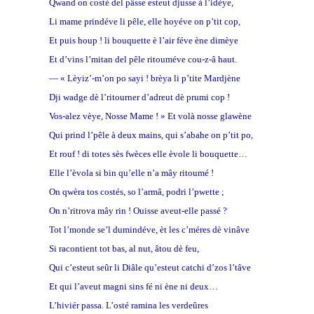
Qwand on costé del pâsse esteut djusse à l’idèye,
Li mame prindéve li pêle, elle hoyéve on p’tit cop,
Et puis houp ! li bouquette è l’air féve ène dimèye
Et d’vins l’mitan del pêle ritouméve cou-z-â haut.
— « Lèyiz’-m’on po sayi ! brèya li p’tite Mardjène
Dji wadge dè l’ritourner d’adreut dè prumi cop !
Vos-alez vèye, Nosse Mame ! » Et volà nosse glawène
Qui prind l’pêle à deux mains, qui s’abahe on p’tit po,
Et rouf ! di totes sès fwèces elle èvole li bouquette…
Elle l’èvola si bin qu’elle n’a mây ritoumé !
On qwèra tos costés, so l’armâ, podri l’pwette ;
On n’ritrova mây rin ! Ouisse aveut-elle passé ?
Tot l’monde se’l dumindéve, èt les c’méres dè vinâve
Si racontient tot bas, al nut, âtou dè feu,
Qui c’esteut seûr li Diâle qu’esteut catchi d’zos l’tâve
Et qui l’aveut magni sins fé ni ène ni deux…
L’hiviér passa. L’osté ramina les verdeûres