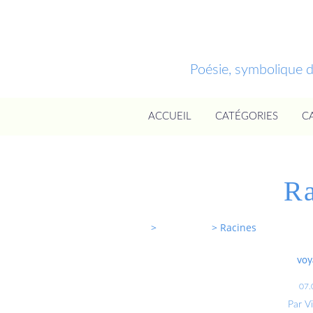
Poésie, symbolique 
ACCUEIL
CATÉGORIES
C
Ra
Entrevoixnues
>
Categories
>
Racines
voy
07.
Par V