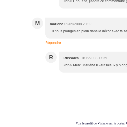
<br /> Chouette, j'adore ce commentaire (s
M
marlene
09/05/2008 20:39
Tu nous plonges en plein dans le décor avec ta sens
Répondre
R
Russalka
10/05/2008 17:39
<br /> Merci Marlène il vaut mieux y plonge
Voir le profil de
Viviane
sur le portail