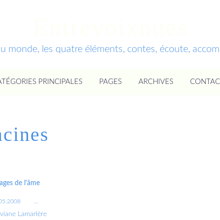
Entrevoixnues
du monde, les quatre éléments, contes, écoute, acc
ATÉGORIES PRINCIPALES
PAGES
ARCHIVES
CONTAC
cines
ages de l'âme
05.2008
…
iviane Lamarlère