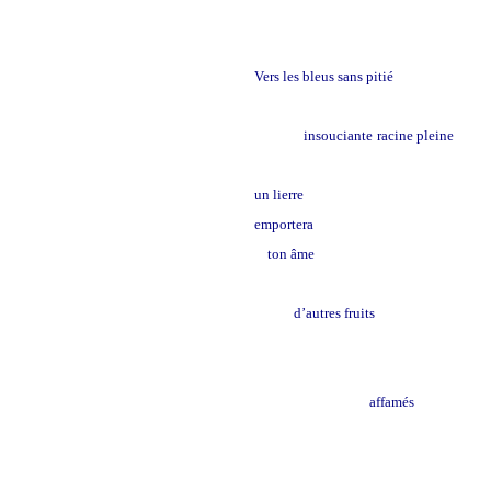
Vers les bleus sans pitié
insouciante
racine pleine
un lierre
emportera
ton âme
d’autres fruits
les oiseaux
affamés