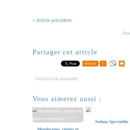
« Article précédent
Reto
Partager cet article
Repost
0
S'inscrire à la newsletter
Vous aimerez aussi :
Sedum Spectabile
Membranes, chutes et