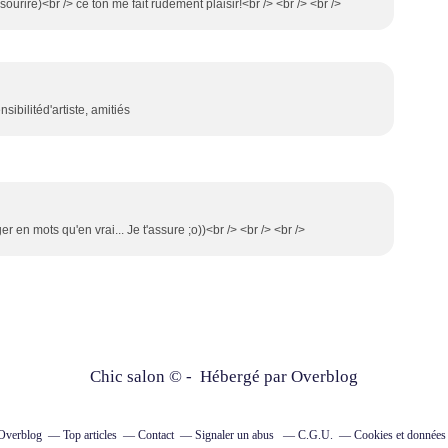
ourire)<br /> ce ton me fait rudement plaisir!<br /> <br /> <br />
ibilitéd'artiste, amitiés
r en mots qu'en vrai... Je t'assure ;o))<br /> <br /> <br />
Chic salon © - Hébergé par
Overblog
 Overblog
Top articles
Contact
Signaler un abus
C.G.U.
Cookies et données