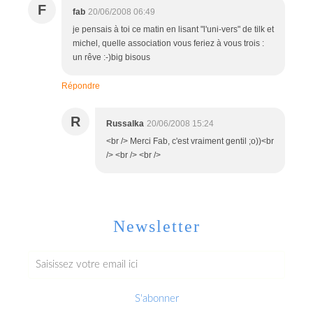
F
fab
20/06/2008 06:49
je pensais à toi ce matin en lisant "l'uni-vers" de tilk et
michel, quelle association vous feriez à vous trois :
un rêve :-)big bisous
Répondre
R
Russalka
20/06/2008 15:24
<br /> Merci Fab, c'est vraiment gentil ;o))<br
/> <br /> <br />
Newsletter