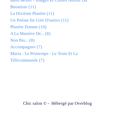
Basil Besler - Images Et Contes Autour Du
Botaniste
(11)
La Dixième Planète
(11)
Un Poème En Crée D'autres
(11)
Planète Femme
(10)
A La Manière De...
(8)
Non Pas...
(8)
Accompagner
(7)
Maria - Le Printemps - Le Train Et La
Télécommande
(7)
Chic salon © - Hébergé par
Overblog