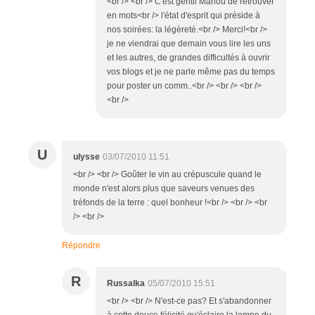
<br /> <br /> C'est gentil Marlou de retrouver
en mots<br /> l'état d'esprit qui préside à
nos soirées: la légèreté.<br /> Merci!<br />
je ne viendrai que demain vous lire les uns
et les autres, de grandes difficultés à ouvrir
vos blogs et je ne parle même pas du temps
pour poster un comm..<br /> <br /> <br />
<br />
U
ulysse
03/07/2010 11:51
<br /> <br /> Goûter le vin au crépuscule quand le
monde n'est alors plus que saveurs venues des
tréfonds de la terre : quel bonheur !<br /> <br /> <br
/> <br />
Répondre
R
Russalka
05/07/2010 15:51
<br /> <br /> N'est-ce pas? Et s'abandonner
à cette douce félicité qu'éclaire la lampe du