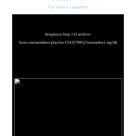
Par Viviane Lamarlère
dewplayer:http://s3.archive-
host.com/membres/playlist/1543578952/treunarbre1.mp3&