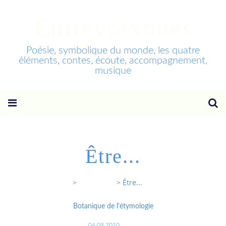
Entrevoixnues
Poésie, symbolique du monde, les quatre
éléments, contes, écoute, accompagnement,
musique
Être...
Entrevoixnues
>
Categories
>
Être...
Botanique de l'étymologie
04.09.2010
…