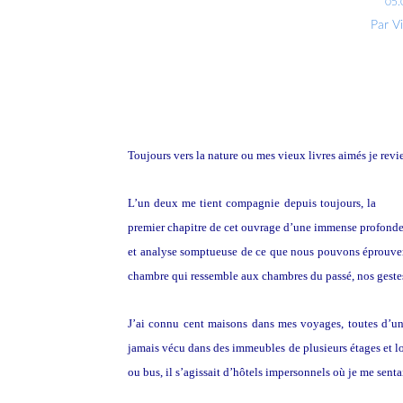
05.
Par V
Toujours vers la nature ou mes vieux livres aimés je rev
L’un deux me tient compagnie depuis toujours, la
Poét
premier chapitre de cet ouvrage d’une immense profondeur 
et analyse somptueuse de ce que nous pouvons éprouver
chambre qui ressemble aux chambres du passé, nos gestes 
J’ai connu cent maisons dans mes voyages, toutes d’un 
jamais vécu dans des immeubles de plusieurs étages et lor
ou bus, il s’agissait d’hôtels impersonnels où je me senta