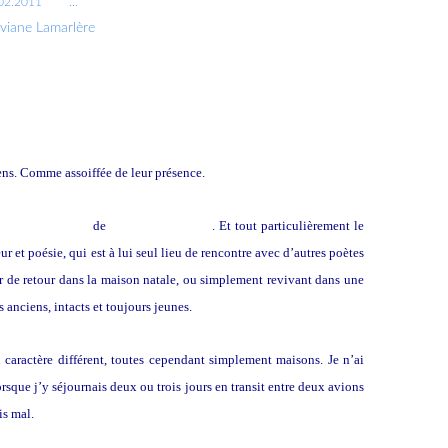
02.2011
…
iviane Lamarlère
iens. Comme assoiffée de leur présence.
ique de l’espace
de
Gaston Bachelard
. Et tout particulièrement le
et poésie, qui est à lui seul lieu de rencontre avec d’autres poètes
 de retour dans la maison natale, ou simplement revivant dans une
anciens, intacts et toujours jeunes.
caractère différent, toutes cependant simplement maisons. Je n’ai
sque j’y séjournais deux ou trois jours en transit entre deux avions
is mal.