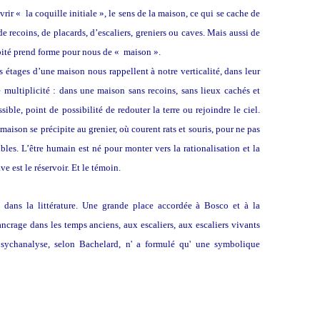
rir « la coquille initiale », le sens de la maison, ce qui se cache de
e recoins, de placards, d’escaliers, greniers ou caves. Mais aussi de
bité prend forme pour nous de « maison ».
ts étages d’une maison nous rappellent à notre verticalité, dans leur
e multiplicité : dans une maison sans recoins, sans lieux cachés et
ible, point de possibilité de redouter la terre ou rejoindre le ciel.
ison se précipite au grenier, où courent rats et souris, pour ne pas
ibles. L’être humain est né pour monter vers la rationalisation et la
ve est le réservoir. Et le témoin.
s dans la littérature. Une grande place accordée à Bosco et à la
ncrage dans les temps anciens, aux escaliers, aux escaliers vivants
sychanalyse, selon Bachelard, n' a formulé qu' une symbolique