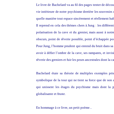
Le livre de Bachelard va au fil des pages tenter de découv
vie intérieure de notre psychisme derrière les souvenirs d
quelle manière tout espace sincèrement et réellement ha
Il reprend en cela des thèmes chers à Jung : les différen
polarisation de la cave et du grenier, mais aussi à notr
obscurs, point de rêverie possible, point d’échappée poss
Pour Jung, l’homme prudent qui entend du bruit dans sa ma
avoir à défier l’ombre de la cave, ses rampants, et invis
rêverie des greniers et fuir les peurs ancestrales dont la ca
Bachelard étaie sa théorie de multiples exemples pri
symbolique de la tour qui ne tient sa force que de son a
qui unissent les étages du psychisme mais dont la p
globalisante et fruste.
En hommage à ce livre, un petit poème...