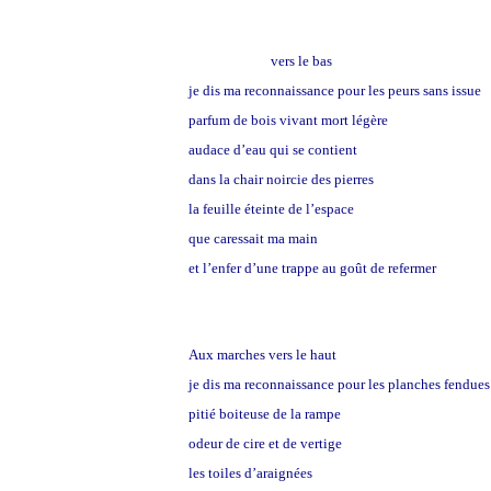
Aux marches
vers le bas
je dis ma reconnaissance pour les peurs sans issue
parfum de bois vivant mort légère
audace d’eau qui se contient
dans la chair noircie des pierres
la feuille éteinte de l’espace
que caressait ma main
et l’enfer d’une trappe au goût de refermer
Aux marches vers le haut
je dis ma reconnaissance pour les planches fendues 
pitié boiteuse de la rampe
odeur de cire et de vertige
les toiles d’araignées