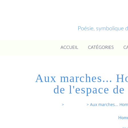
Poésie, symbolique 
ACCUEIL
CATÉGORIES
C
Aux marches... H
de l'espace d
Entrevoixnues
>
Categories
>
Aux marches... Hom
Homm