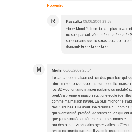
Répondre
R
Russalka
08/06/2009 23:15
<br /> Merci Juliette, tu sais plus je vais
ne suis pas cultivée<br /> ):<br /> <br /> P
suis certaine que tu seras touchée au coe
demain!<br /> <br /> <br />
M
Merlin
06/06/2009 23:04
Le concept de maison est l'un des premiers qui s'
abri, maison-enveloppe, maison-coquille, maison-
les SDF qui ont une maison roulante ou mobile) se 
pont.Ma première maison était une école (de filles)
comme ma maison natale. La plus mignonne s'appelai
des Caraïbes. Elle avait une terrasse qui dominait
qui m'ont abrité, protégé, de toutes celles qui ont
que j'ai restaurée entièrement de mes mains et qui 
par des pilotes Américains hyper z'ailés...) C'est
avec ses grands-parents. Il y a trois escaliers p