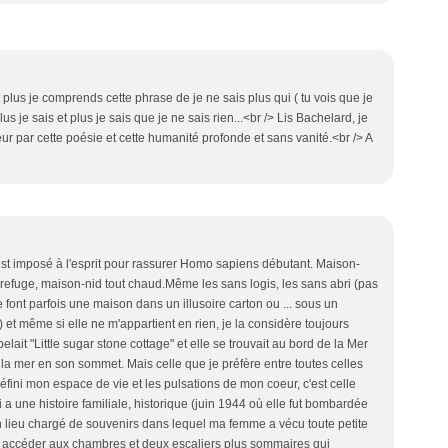
 et plus je comprends cette phrase de je ne sais plus qui ( tu vois que je
lus je sais et plus je sais que je ne sais rien...<br /> Lis Bachelard, je
ur par cette poésie et cette humanité profonde et sans vanité.<br /> A
est imposé à l'esprit pour rassurer Homo sapiens débutant. Maison-
refuge, maison-nid tout chaud.Même les sans logis, les sans abri (pas
font parfois une maison dans un illusoire carton ou ... sous un
 et même si elle ne m'appartient en rien, je la considère toujours
t "Little sugar stone cottage" et elle se trouvait au bord de la Mer
 la mer en son sommet. Mais celle que je préfère entre toutes celles
 défini mon espace de vie et les pulsations de mon coeur, c'est celle
a une histoire familiale, historique (juin 1944 où elle fut bombardée
 un lieu chargé de souvenirs dans lequel ma femme a vécu toute petite
our accéder aux chambres et deux escaliers plus sommaires qui