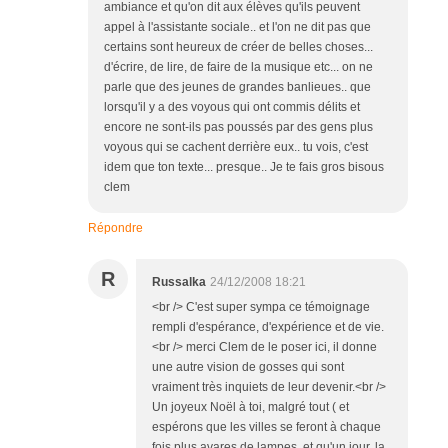
ambiance et qu'on dit aux élèves qu'ils peuvent
appel à l'assistante sociale.. et l'on ne dit pas que
certains sont heureux de créer de belles choses...
d'écrire, de lire, de faire de la musique etc... on ne
parle que des jeunes de grandes banlieues.. que
lorsqu'il y a des voyous qui ont commis délits et
encore ne sont-ils pas poussés par des gens plus
voyous qui se cachent derrière eux.. tu vois, c'est
idem que ton texte... presque.. Je te fais gros bisous
clem
Répondre
R
Russalka
24/12/2008 18:21
<br /> C'est super sympa ce témoignage
rempli d'espérance, d'expérience et de vie.
<br /> merci Clem de le poser ici, il donne
une autre vision de gosses qui sont
vraiment très inquiets de leur devenir.<br />
Un joyeux Noël à toi, malgré tout ( et
espérons que les villes se feront à chaque
fois plus avares de lampes, et qu'un jour, la