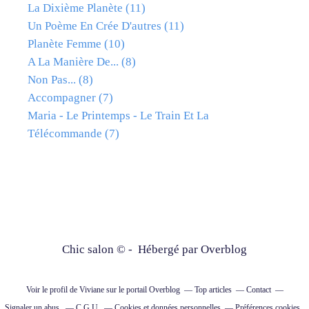
La Dixième Planète
(11)
Un Poème En Crée D'autres
(11)
Planète Femme
(10)
A La Manière De...
(8)
Non Pas...
(8)
Accompagner
(7)
Maria - Le Printemps - Le Train Et La
Télécommande
(7)
Chic salon © - Hébergé par
Overblog
Voir le profil de
Viviane
sur le portail Overblog
Top articles
Contact
Signaler un abus
C.G.U.
Cookies et données personnelles
Préférences cookies