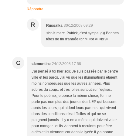
Répondre
R
Russalka
30/12/2008 09:29
<br /> merci Patrick, c'est sympa ;o)) Bonnes
fêtes de fin d'année<br /> <br /> <br />
C
clementine
24/12/2008 17:58
J'ai pensé à toi hier soir. Je suis passée par le centre
ville et les parcs. J'ai vu que les illuminations étaient
moins nombreuses que les autres années. Plus
sobres du coup.. et très jolies surtout sur l'église..
Pour le poème, je pense la même chose; l'on ne
parle pas non plus des jeunes des LEP qui bossent
après les cours, qui aident leurs parents.. qui vivent
dans des conditions très difficiles et qui ne se
plaignent jamais.. Il y a en a même qui doivent voler
pour manger.. et ils viennent à reculons pour être
aidés et ils viennent car dans le lycée il y a bonne