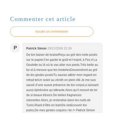
Commenter cet article
Ajouter un commentaire
P
Patrick Simon
29/12/2008 22:39
De ton baiser de braiseReçu au gré des mots posés
sur le papierJ’en garde le goût et l’esprit, à Fez,A La
Goulette ou là où tu vas aller nus pieds.Très belle au
fur et à mesure que tes bretellesDescendront au gré
de tes gestes posésTu sauras attirer mon regard en
retrait telUn soleil au zénith en plein été.Je me suis
sauvé d’une suave présence de ton corpsLa laissant
aussi éphémère qu’attirante.Alors qu’il ressort de toi
de si beaux trésors.De belles fragrances
odorantes.Alors, je reviendrai dans les nuits de
Tunis.Riant d’être en trainDe redécouvrir ton
pubis,De mes gestes coquins.<br /> Patrick Simon