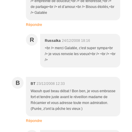
/> empreinte de douceur,<br /> de tendresse,<br />
de partage<br /> et d’amour.<br /> Bisous étoilés,<br
/> Galatée
Répondre
R
Russalka
24/12/2008 18:16
<br /> merci Galatée, c'est super sympa<br
/> je vous renvoie les voeux!<br /> <br /> <br
/>
B
BT
23/12/2008 12:33
Waouh quel beau débat ! Bon ben, je vous embrasse
fort et tendre juste avant le réveillon madame de
Récamier et vous adresse toute mon admiration.
(Purée, z'ont la pêche les vieux )
Répondre