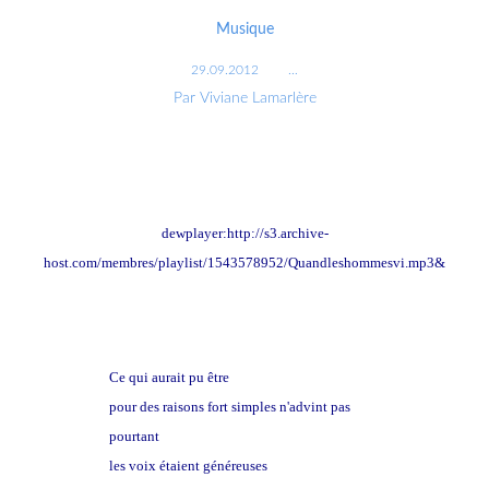
Musique
29.09.2012
…
Par Viviane Lamarlère
dewplayer:http://s3.archive-
host.com/membres/playlist/1543578952/Quandleshommesvi.mp3&
Ce qui aurait pu être
pour des raisons fort simples n'advint pas
pourtant
les voix étaient généreuses