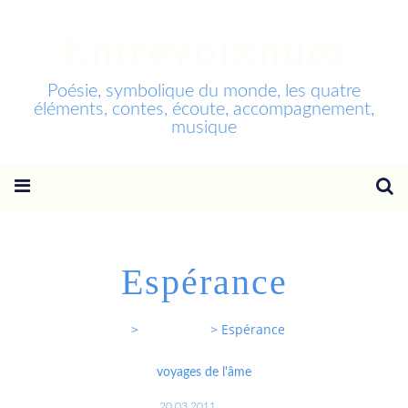
Entrevoixnues
Poésie, symbolique du monde, les quatre
éléments, contes, écoute, accompagnement,
musique
Espérance
Entrevoixnues
>
Categories
>
Espérance
voyages de l'âme
20.03.2011
…