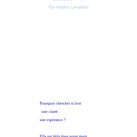
Par Viviane Lamarlère
Pourquoi chercher si loin
une clarté
une espérance ?
Elle est déjà dans notre main