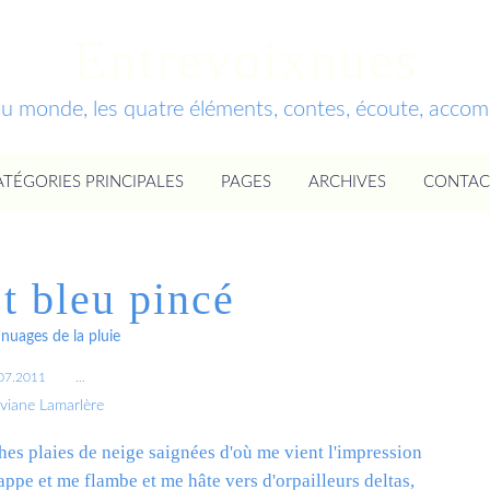
Entrevoixnues
du monde, les quatre éléments, contes, écoute, acc
ATÉGORIES PRINCIPALES
PAGES
ARCHIVES
CONTAC
st bleu pincé
nuages de la pluie
07.2011
…
iviane Lamarlère
ches plaies de neige saignées d'où me vient l'impression
appe et me flambe et me hâte vers d'orpailleurs deltas,