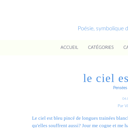
Poésie, symbolique 
ACCUEIL
CATÉGORIES
C
le ciel e
Pensées 
04.
Par V
Le ciel est bleu pincé de longues trainées blan
qu'elles souffrent aussi? Jour me cogne et me h