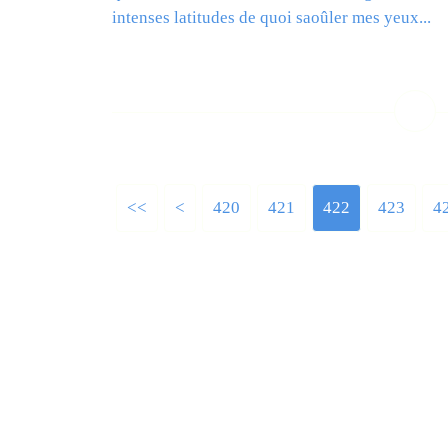
intenses latitudes de quoi saoûler mes yeux...
L
<<
<
400
410
420
421
422
423
4