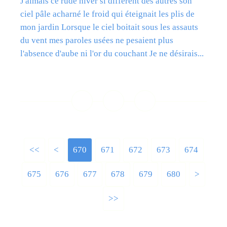
J'aimais ce rude hiver si différent des autres son
ciel pâle acharné le froid qui éteignait les plis de
mon jardin Lorsque le ciel boitait sous les assauts
du vent mes paroles usées ne pesaient plus
l'absence d'aube ni l'or du couchant Je ne désirais...
Lire la suite
<<
<
600
610
620
630
640
650
660
670
671
672
673
674
675
676
677
678
679
680
690
700
800
900
1000
1100
1200
>
>>