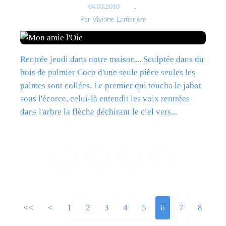
04.03.2010
…
Par Viviane Lamarlère
Rentrée jeudi dans notre maison... Sculptée dans du
bois de palmier Coco d'une seule pièce seules les
palmes sont collées. Le premier qui toucha le jabot
sous l'écorce, celui-là entendit les voix rentrées
dans l'arbre la flèche déchirant le ciel vers...
Lire la suite
<<
<
1
2
3
4
5
6
7
8