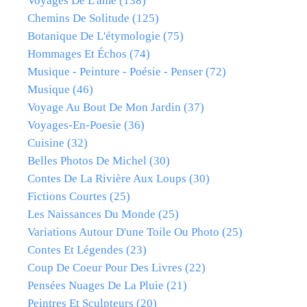
Voyages De L'âme
(138)
Chemins De Solitude
(125)
Botanique De L'étymologie
(75)
Hommages Et Échos
(74)
Musique - Peinture - Poésie - Penser
(72)
Musique
(46)
Voyage Au Bout De Mon Jardin
(37)
Voyages-En-Poesie
(36)
Cuisine
(32)
Belles Photos De Michel
(30)
Contes De La Rivière Aux Loups
(30)
Fictions Courtes
(25)
Les Naissances Du Monde
(25)
Variations Autour D'une Toile Ou Photo
(25)
Contes Et Légendes
(23)
Coup De Coeur Pour Des Livres
(22)
Pensées Nuages De La Pluie
(21)
Peintres Et Sculpteurs
(20)