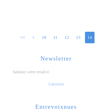
Lire la suite
<<
<
10
11
12
13
14
Newsletter
Entrevoixnues