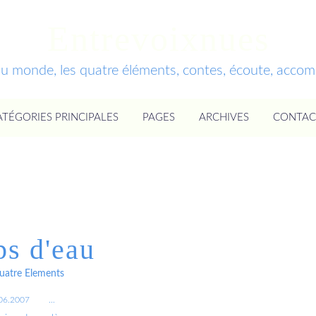
Entrevoixnues
du monde, les quatre éléments, contes, écoute, acc
ATÉGORIES PRINCIPALES
PAGES
ARCHIVES
CONTAC
ps d'eau
uatre Elements
06.2007
…