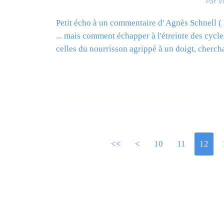
Par V
Petit écho à un commentaire d' Agnès Schnell ( 
... mais comment échapper à l'étreinte des cycle
celles du nourrisson agrippé à un doigt, chercha
L
<<
<
10
11
12