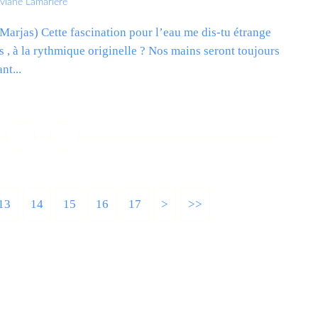
iviane Lamarlère
Marjas) Cette fascination pour l’eau me dis-tu étrange
s , à la rythmique originelle ? Nos mains seront toujours
nt...
ire la suite
13
14
15
16
17
>
>>