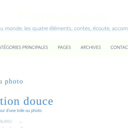
Entrevoixnues
du monde, les quatre éléments, contes, écoute, acc
ATÉGORIES PRINCIPALES
PAGES
ARCHIVES
CONTAC
ou photo
tion douce
our d'une toile ou photo
06.2011
…