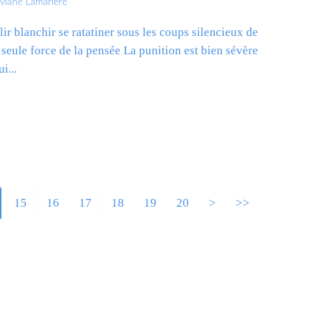
iviane Lamarlère
llir blanchir se ratatiner sous les coups silencieux de
a seule force de la pensée La punition est bien sévère
i...
ire la suite
15
16
17
18
19
20
>
>>