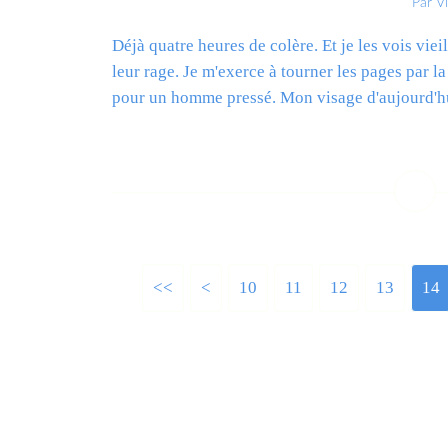
Par V
Déjà quatre heures de colère. Et je les vois viei
leur rage. Je m'exerce à tourner les pages par l
pour un homme pressé. Mon visage d'aujourd'hu
L
<<
<
10
11
12
13
14