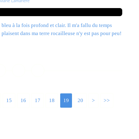
iviane Lamarlère
 bleu à la fois profond et clair. Il m'a fallu du temps
se plaisent dans ma terre rocailleuse n'y est pas pour peu!
ire la suite
15
16
17
18
19
20
30
>
>>