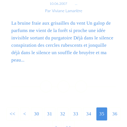
10.06.2007
…
Par Viviane Lamarlère
La bruine fraie aux grisailles du vent Un galop de
parfums me vient de la forêt si proche une idée
invisible sortant du purgatoire Déjà dans le silence
conspiration des cercles rubescents et jonquille
déjà dans le silence un souffle de bruyère et ma
peau...
Lire la suite
<<
<
10
20
30
31
32
33
34
35
36