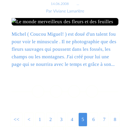
14.06.2008
…
Par Viviane Lamarlère
Michel ( Coucou Miguel! ) est doué d'un talent fou
pour voir le minuscule . Il ne photographie que des
fleurs sauvages qui poussent dans les fossés, les
champs ou les montagnes. J'ai créé pour lui une
page qui se nourrira avec le temps et grâce à son...
Lire la suite
<<
<
1
2
3
4
5
6
7
8