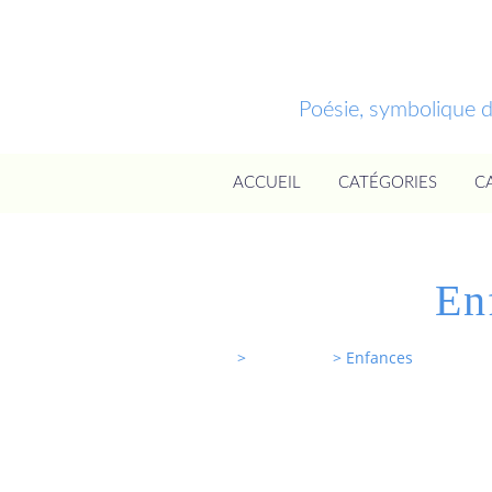
Poésie, symbolique 
ACCUEIL
CATÉGORIES
C
En
Entrevoixnues
>
Categories
>
Enfances