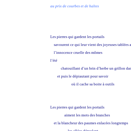
au prix de courbes et de haltes
Les pierres qui gardent les portails
savourent ce qui leur vient des joyeuses tablées as
l’innocence cruelle des mômes
l’été
chatouillant d’un brin d’herbe un grillon dan
et puis le dépiautant pour savoir
où il cache sa boite à outils
Les pierres qui gardent les portails
aiment les mots des branches
et la blancheur des paumes enlacées longtemps
les allées déroulant