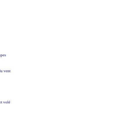
upes
u vent
et volé