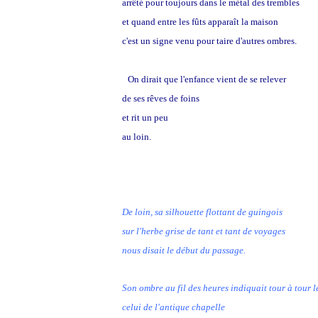
arrêté pour toujours dans le métal des trembles
et quand entre les fûts apparaît la maison
c'est un signe venu pour taire d'autres ombres.
On dirait que l'enfance vient de se relever
de ses rêves de foins
et rit un peu
au loin.
De loin, sa silhouette flottant de guingois
sur l'herbe grise de tant et tant de voyages
nous disait le début du passage.
Son ombre au fil des heures indiquait tour à t
celui de l'antique chapelle