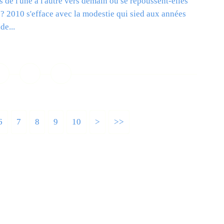
s de l'une à l'autre vers demain ou se repoussent-elles
s ? 2010 s'efface avec la modestie qui sied aux années
de...
ire la suite
6
7
8
9
10
>
>>