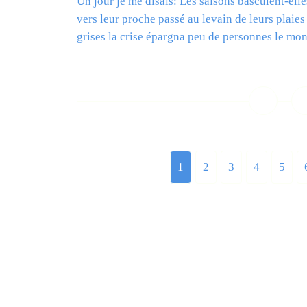
Un jour je me disais: Les saisons basculent-elle
vers leur proche passé au levain de leurs plaie
grises la crise épargna peu de personnes le mon
L
1
2
3
4
5