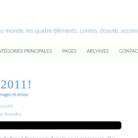
Entrevoixnues
du monde, les quatre éléments, contes, écoute, acc
ATÉGORIES PRINCIPALES
PAGES
ARCHIVES
CONTAC
. 2011!
ages et échos
12.2009
…
ar Russalka