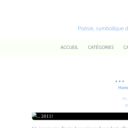
Poésie, symbolique 
ACCUEIL
CATÉGORIES
C
..
Homm
31.
P