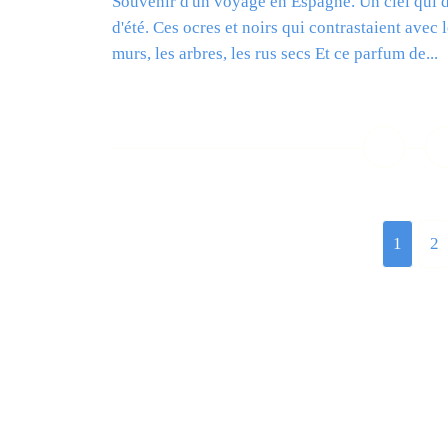
Souvenir d'un voyage en Espagne. Un ciel qui d
d'été. Ces ocres et noirs qui contrastaient avec l
murs, les arbres, les rus secs Et ce parfum de...
L
1
2