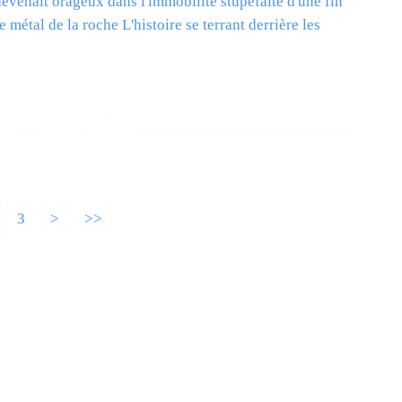
evenait orageux dans l'immobilité stupéfaite d'une fin
e métal de la roche L'histoire se terrant derrière les
ire la suite
3
>
>>