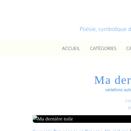
Poésie, symbolique 
ACCUEIL
CATÉGORIES
C
Ma der
variations aut
23.
P