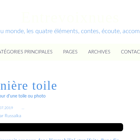
Entrevoixnues
du monde, les quatre éléments, contes, écoute, acc
ATÉGORIES PRINCIPALES
PAGES
ARCHIVES
CONTAC
nière toile
our d'une toile ou photo
07.2019
…
ar Russalka