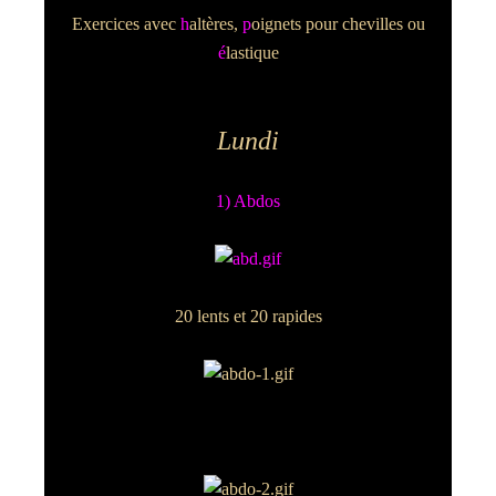
Exercices avec
h
altères,
p
oignets pour chevilles ou
é
lastique
Lundi
1) Abdos
20 lents et 20 rapides