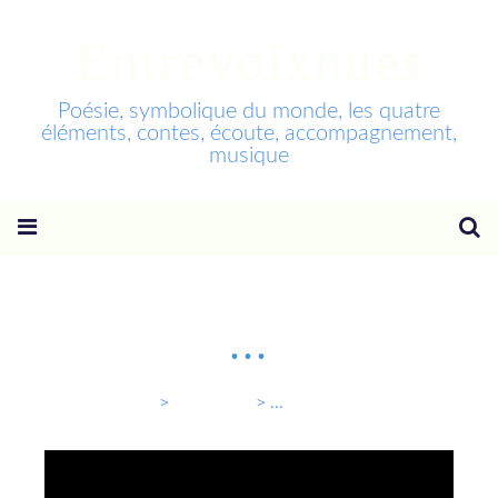
Entrevoixnues
Poésie, symbolique du monde, les quatre
éléments, contes, écoute, accompagnement,
musique
...
Entrevoixnues
>
Categories
>
...