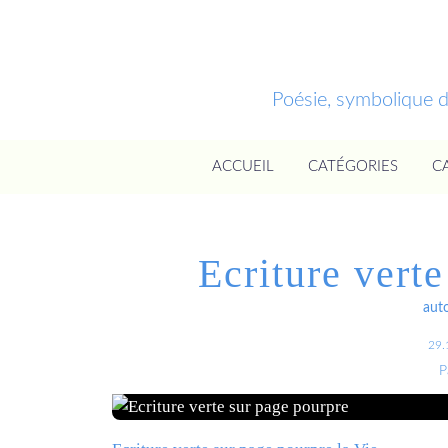
Poésie, symbolique 
ACCUEIL
CATÉGORIES
C
Ecriture vert
aut
29.
P