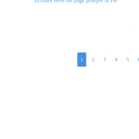
Ecriture verte sur page pourpre la Vie
L
1
2
3
4
5