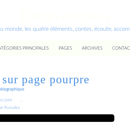
Entrevoixnues
du monde, les quatre éléments, contes, écoute, acc
ATÉGORIES PRINCIPALES
PAGES
ARCHIVES
CONTAC
e sur page pourpre
obiographique
10.2009
…
ar Russalka