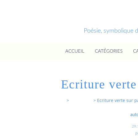
Poésie, symbolique 
ACCUEIL
CATÉGORIES
C
Ecriture vert
Entrevoixnues
>
Categories
>
Ecriture verte sur 
aut
29.
P