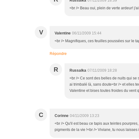
Russalka
07/11/2009 18:39
<br /> Beau oui, plein de verte ardeur! j'ai
V
Valentine
06/11/2009 15:44
<br /> Magnifiques, ces feuilles poussées sur le tap
Répondre
R
Russalka
07/11/2009 18:28
<br /> Ce sont des belles de nuits qui se 
ai trimbalé là, sans doute<br /> et elles t
Valentine et bises toutes froides du vent q
C
Corinne
04/11/2009 13:23
<br /> Qu'il est beau ce tapis aux teintes pourpres
pigments de la vie !<br /> Viviane, tu nous laisses 