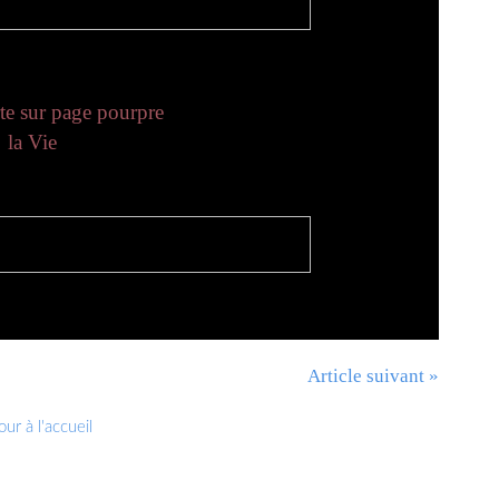
rte sur page pourpre
la Vie
Article suivant »
ur à l'accueil