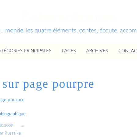
Entrevoixnues
du monde, les quatre éléments, contes, écoute, acc
ATÉGORIES PRINCIPALES
PAGES
ARCHIVES
CONTAC
e sur page pourpre
page pourpre
obiographique
10.2009
…
ar Russalka