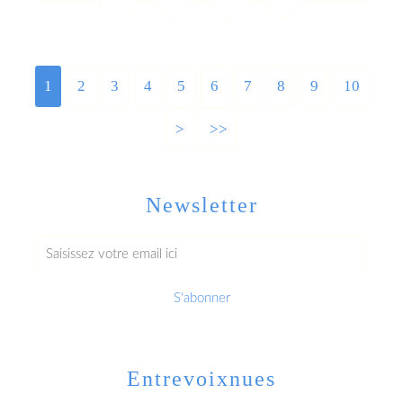
1
2
3
4
5
6
7
8
9
10
>
>>
Newsletter
Entrevoixnues