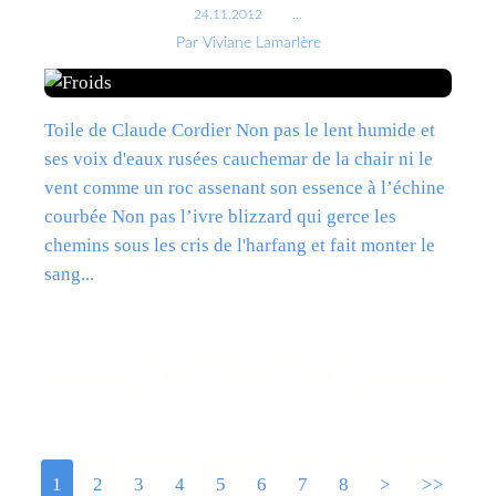
24.11.2012
…
Par Viviane Lamarlère
Toile de Claude Cordier Non pas le lent humide et
ses voix d'eaux rusées cauchemar de la chair ni le
vent comme un roc assenant son essence à l’échine
courbée Non pas l’ivre blizzard qui gerce les
chemins sous les cris de l'harfang et fait monter le
sang...
Lire la suite
1
2
3
4
5
6
7
8
>
>>