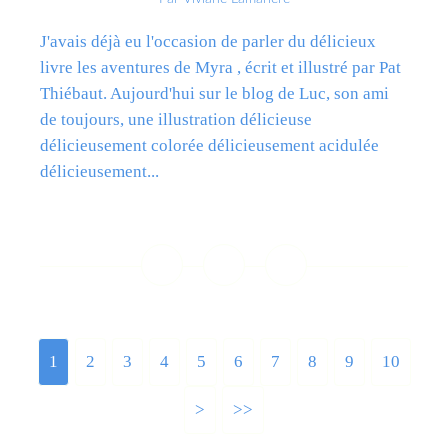
J'avais déjà eu l'occasion de parler du délicieux
livre les aventures de Myra , écrit et illustré par Pat
Thiébaut. Aujourd'hui sur le blog de Luc, son ami
de toujours, une illustration délicieuse
délicieusement colorée délicieusement acidulée
délicieusement...
Lire la suite
1
2
3
4
5
6
7
8
9
10
>
>>