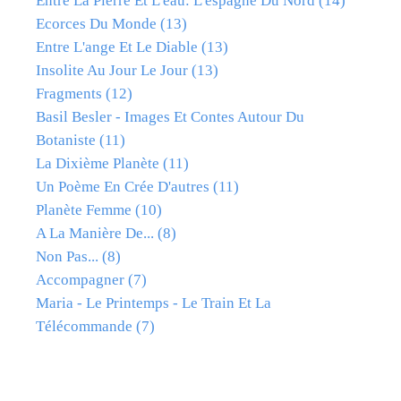
Entre La Pierre Et L'eau: L'espagne Du Nord
(14)
Ecorces Du Monde
(13)
Entre L'ange Et Le Diable
(13)
Insolite Au Jour Le Jour
(13)
Fragments
(12)
Basil Besler - Images Et Contes Autour Du
Botaniste
(11)
La Dixième Planète
(11)
Un Poème En Crée D'autres
(11)
Planète Femme
(10)
A La Manière De...
(8)
Non Pas...
(8)
Accompagner
(7)
Maria - Le Printemps - Le Train Et La
Télécommande
(7)