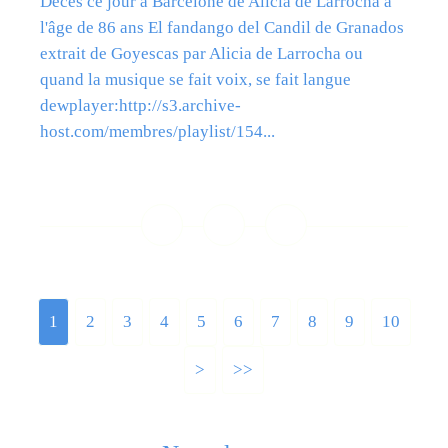
Décès ce jour à Barcelone de Alicia de Larrocha à
l'âge de 86 ans El fandango del Candil de Granados
extrait de Goyescas par Alicia de Larrocha ou
quand la musique se fait voix, se fait langue
dewplayer:http://s3.archive-
host.com/membres/playlist/154...
Lire la suite
1
2
3
4
5
6
7
8
9
10
>
>>