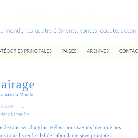
Entrevoixnues
du monde, les quatre éléments, contes, écoute, acc
ATÉGORIES PRINCIPALES
PAGES
ARCHIVES
CONTAC
lairage
ssances du Monde
09.2009
…
iviane Lamarlère
e de tous ses chagrins. Hélas! nous savons bien que nos
sans nous livrer la clef de l'abondante sève prompte à