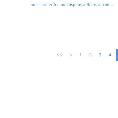
nous cercler Ici une dispute, ailleurs amant...
L
<<
<
1
2
3
4