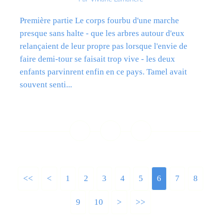
Première partie Le corps fourbu d'une marche
presque sans halte - que les arbres autour d'eux
relançaient de leur propre pas lorsque l'envie de
faire demi-tour se faisait trop vive - les deux
enfants parvinrent enfin en ce pays. Tamel avait
souvent senti...
Lire la suite
<<
<
1
2
3
4
5
6
7
8
9
10
>
>>