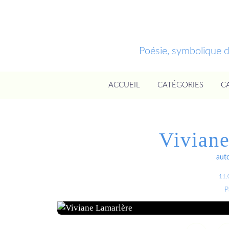
Poésie, symbolique 
ACCUEIL
CATÉGORIES
C
Viviane
aut
11.
P