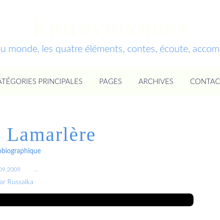
Entrevoixnues
du monde, les quatre éléments, contes, écoute, acc
ATÉGORIES PRINCIPALES
PAGES
ARCHIVES
CONTAC
 Lamarlère
obiographique
09.2009
…
ar Russalka