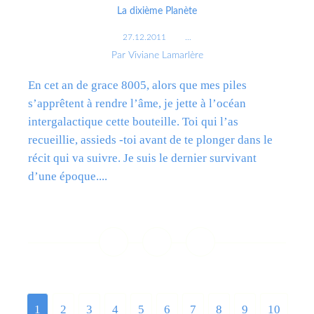
La dixième Planète
27.12.2011
…
Par Viviane Lamarlère
En cet an de grace 8005, alors que mes piles
s’apprêtent à rendre l’âme, je jette à l’océan
intergalactique cette bouteille. Toi qui l’as
recueillie, assieds -toi avant de te plonger dans le
récit qui va suivre. Je suis le dernier survivant
d’une époque....
Lire la suite
1
2
3
4
5
6
7
8
9
10