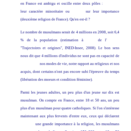
en France est ambigu et oscille entre deux pôles :
souligner
leur caractère minoritaire ou
insister
sur leur importance
(deuxième religion de France). Qu'en est-il ?
Le nombre de musulmans serait de 4 millions en 2008, soit 6,4
% de la population (estimation à
partir
de l'
enquête
"Trajectoires et origines", INED-Insee, 2008). Le bon sens
nous dit que 4 millions d'individus ne sont pas en capacité de
bouleverser
nos modes de vie, notre rapport au religieux et nos
acquis, dont certains n'ont pas encore subi l'épreuve du temps
(libération des moeurs et condition féminine).
Parmi les jeunes adultes, un peu plus d'un jeune sur dix est
musulman. On compte en France, entre 18 et 50 ans, un peu
plus d'un musulman pour quatre catholiques. Si l'on s'intéresse
maintenant aux plus fervents d'entre eux, ceux qui déclarent
accorder
une grande importance à la religion, les musulmans