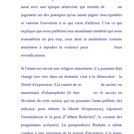
aussi avec une époque relativiste qui interdit de
porter
un
jugement sur des pratiques qu'on aurait jugées inacceptables
et valorise l'ouverture à ce qui vient d'ailleurs. C'est ce qui
explique que nous préférons aux musulmans modérés qui nous
ressemblent un peu trop, ceux dont la modération consiste
seulement à répudier la violence pour
faire
avancer
leurs
revendications.
Si l'islam est encore une religion minoritaire, il a pourtant déjà
changé nos vies dans un domaine vital à la démocratie : la
liberté d'expression. A la crainte de se
faire
traiter
de raciste, ou
maintenant d'islamophobe (il faut
saluer
ici le succès en
Occident de cette notion qui est pourtant l'arme préférée des
radicaux pour réduire la liberté d'expression), s'ajoutent
l'intimidation et la peur (l'"affaire Redecker", la censure des
programmes scolaires). La jurisprudence Rushdie a même
conduit à une inversion de la notion d'incitation à la haine