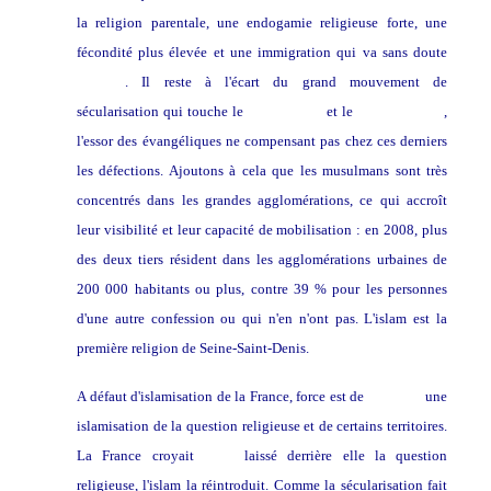
la religion parentale, une endogamie religieuse forte, une
fécondité plus élevée et une immigration qui va sans doute
perdurer
. Il reste à l'écart du grand mouvement de
sécularisation qui touche le
catholicisme
et le
protestantisme
,
l'essor des évangéliques ne compensant pas chez ces derniers
les défections. Ajoutons à cela que les musulmans sont très
concentrés dans les grandes agglomérations, ce qui accroît
leur visibilité et leur capacité de mobilisation : en 2008, plus
des deux tiers résident dans les agglomérations urbaines de
200 000 habitants ou plus, contre 39 % pour les personnes
d'une autre confession ou qui n'en n'ont pas. L'islam est la
première religion de Seine-Saint-Denis.
A défaut d'islamisation de la France, force est de
constater
une
islamisation de la question religieuse et de certains territoires.
La France croyait
avoir
laissé derrière elle la question
religieuse, l'islam la réintroduit. Comme la sécularisation fait