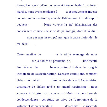
figure, à nos yeux, d'un mouvement inexorable de l'histoire en
marche, nous avons tendance à
juger
tout mouvement inverse
comme une aberration que seule l'aliénation et le désespoir
peuvent
expliquer
. Nous voyons la (ré) islamisation des
consciences comme une sorte de pathologie, dont il faudrait
soigner
non pas tant les symptômes, que la cause profonde : le
malheur
social
.
Cette manière de
raisonner
a le triple avantage de nous
illusionner
sur la nature du problème, de
proposer
une recette
familière et de
laisser
intacte notre foi dans le progrès
inexorable de la sécularisation. Dans ces conditions, comment
l'islam pourrait-il
changer
nos modes de vie ? Cette vision
victimaire de l'islam révèle un grand narcissisme - nous
sommes à l'origine du malheur de l'Autre - et une grande
condescendance - cet Autre est privé de l'autonomie de sa
volonté et de sa capacité à
effectuer
des choix. Elle s'accorde