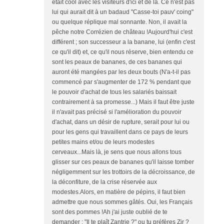
était cool avec les visiteurs d'ici et de là. Ce n'est pas
lui qui aurait dit à un badaud "Casse-toi pauv' coing"
ou quelque réplique mal sonnante. Non, il avait la
pêche notre Corrézien de château !Aujourd'hui c'est
différent ; son successeur a la banane, lui (enfin c'est
ce qu'il dit) et, ce qu'il nous réserve, bien entendu ce
sont les peaux de bananes, de ces bananes qui
auront été mangées par les deux bouts (N'a-t-il pas
commencé par s'augmenter de 172 % pendant que
le pouvoir d'achat de tous les salariés baissait
contrairement à sa promesse...) Mais il faut être juste
il n'avait pas précisé si l'amélioration du pouvoir
d'achat, dans un désir de rupture, serait pour lui ou
pour les gens qui travaillent dans ce pays de leurs
petites mains et/ou de leurs modestes
cerveaux...Mais là, je sens que nous allons tous
glisser sur ces peaux de bananes qu'il laisse tomber
négligemment sur les trottoirs de la décroissance, de
la déconfiture, de la crise réservée aux
modestes.Alors, en matière de pépins, il faut bien
admettre que nous sommes gâtés. Oui, les Français
sont des pommes !Ah j'ai juste oublié de te
demander : "Il te plaît Zantrie ?" ou tu préfères Zir ?