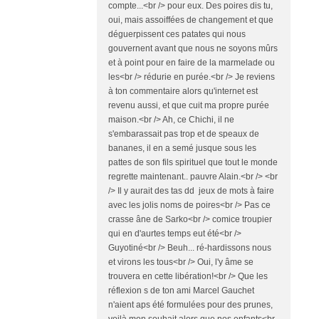
compte...<br /> pour eux. Des poires dis tu,
oui, mais assoiffées de changement et que
déguerpissent ces patates qui nous
gouvernent avant que nous ne soyons mûrs
et à point pour en faire de la marmelade ou
les<br /> rédurie en purée.<br /> Je reviens
à ton commentaire alors qu'internet est
revenu aussi, et que cuit ma propre purée
maison.<br /> Ah, ce Chichi, il ne
s'embarassait pas trop et de speaux de
bananes, il en a semé jusque sous les
pattes de son fils spirituel que tout le monde
regrette maintenant.. pauvre Alain.<br /> <br
/> Il y aurait des tas dd jeux de mots à faire
avec les jolis noms de poires<br /> Pas ce
crasse âne de Sarko<br /> comice troupier
qui en d'aurtes temps eut été<br />
Guyotiné<br /> Beuh... ré-hardissons nous
et virons les tous<br /> Oui, l'y âme se
trouvera en cette libération!<br /> Que les
réflexion s de ton ami Marcel Gauchet
n'aient aps été formulées pour des prunes,
voilà mon souhait alors que nos enfants<br