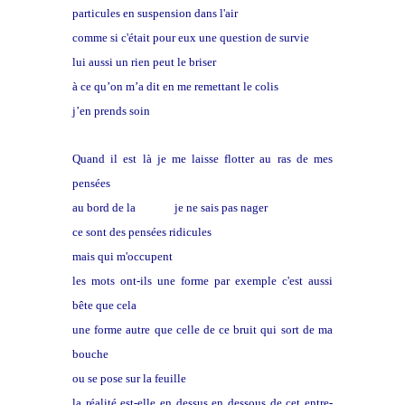
particules en suspension dans l'air
comme si c'était pour eux une question de survie
lui aussi un rien peut le briser
à ce qu’on m’a dit en me remettant le colis
j’en prends soin
Quand il est là je me laisse flotter au ras de mes
pensées
au bord de la
dérive
je ne sais pas nager
ce sont des pensées ridicules
mais qui m'occupent
les mots ont-ils une forme par exemple c'est aussi
bête que cela
une forme autre que celle de ce bruit qui sort de ma
bouche
ou se pose sur la feuille
la réalité est-elle en dessus en dessous de cet entre-