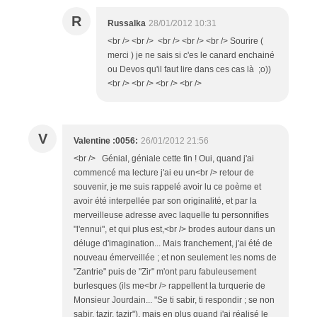
R
Russalka
28/01/2012 10:31
<br /> <br /> <br /> <br /> <br /> Sourire (
merci ) je ne sais si c'es le canard enchainé
ou Devos qu'il faut lire dans ces cas là ;o))
<br /> <br /> <br /> <br />
V
Valentine :0056:
26/01/2012 21:56
<br /> Génial, géniale cette fin ! Oui, quand j'ai
commencé ma lecture j'ai eu un<br /> retour de
souvenir, je me suis rappelé avoir lu ce poème et
avoir été interpellée par son originalité, et par la
merveilleuse adresse avec laquelle tu personnifies
"l'ennui", et qui plus est,<br /> brodes autour dans un
déluge d'imagination... Mais franchement, j'ai été de
nouveau émerveillée ; et non seulement les noms de
"Zantrie" puis de "Zir" m'ont paru fabuleusement
burlesques (ils me<br /> rappellent la turquerie de
Monsieur Jourdain... "Se ti sabir, ti respondir ; se non
sabir, tazir, tazir"), mais en plus quand j'ai réalisé le