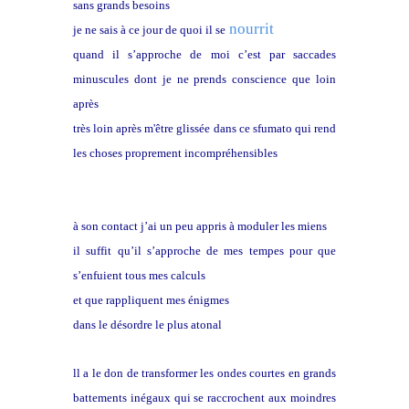
sans grands besoins
nourrit
je ne sais à ce jour de quoi il se
quand il s’approche de moi c’est par saccades
minuscules dont je ne prends conscience que loin
après
très loin après m'être glissée
dans ce sfumato qui rend
les choses proprement incompréhensibles
Il ne fait pas de bruit
à son contact j’ai un peu appris à moduler les miens
il suffit qu’il s’approche de mes tempes pour que
s’enfuient tous mes calculs
et que rappliquent mes énigmes
dans le désordre le plus atonal
ll a le don de transformer les ondes courtes en grands
battements inégaux qui se raccrochent aux moindres