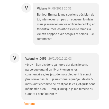
V
Viviane
04/09/2022 20:31
Bonjour Emma, je me souviens très bien de
toi, Internet est un peu un souvenir lointain
mais je maintien en vie artificielle ce blog en
faisant tourner les articles! entre temps la
vie m'a happée avec ses jois et peines... Je
t'embrasse!
V
Valentine :0056:
26/01/2012 22:03
<br /> Ben dis donc ça rigole dur dans le coin,
parce que quand on lit<br /> ensuite les
commentaires, les jeux de mots pleuvent ! ( et moi
j'en trouve pas, là...! je ne connais que "jeu de<br />
mots-laid" et comme ce n'est pas le cas, et qu'ils sont
même très bien... !! Pfiu, il faut que je me remette au
Canard Enchaîné)<br />
Répondre