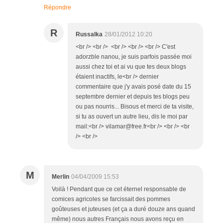
Répondre
R
Russalka
28/01/2012 10:20
<br /> <br /> <br /> <br /> <br /> C'est
adorzble nanou, je suis parfois passée moi
aussi chez toi et ai vu que tes deux blogs
étaient inactifs, le<br /> dernier
commentaire que j'y avais posé date du 15
septembre dernier et depuis tes blogs peu
ou pas nourris... Bisous et merci de ta visite,
si tu as ouvert un autre lieu, dis le moi par
mail:<br /> vilamar@free.fr<br /> <br /> <br
/> <br />
M
Merlin
04/04/2009 15:53
Voilà ! Pendant que ce cet éternel responsable de
comices agricoles se farcissait des pommes
goûteuses et juteuses (et ça a duré douze ans quand
même) nous autres Français nous avons reçu en