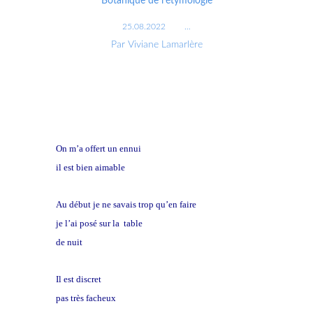
Botanique de l'étymologie
25.08.2022
…
Par Viviane Lamarlère
On m’a offert un ennui
il est bien aimable
Au début je ne savais trop qu’en faire
je l’ai posé sur la table
de nuit
Il est discret
pas très facheux