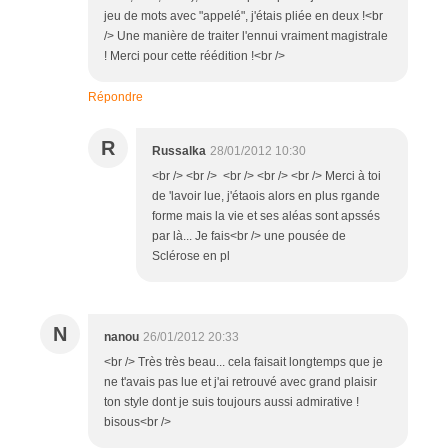
jeu de mots avec "appelé", j'étais pliée en deux !<br
/> Une manière de traiter l'ennui vraiment magistrale
! Merci pour cette réédition !<br />
Répondre
R
Russalka
28/01/2012 10:30
<br /> <br /> <br /> <br /> <br /> Merci à toi
de 'lavoir lue, j'étaois alors en plus rgande
forme mais la vie et ses aléas sont apssés
par là... Je fais<br /> une pousée de
Sclérose en pl
N
nanou
26/01/2012 20:33
<br /> Très très beau... cela faisait longtemps que je
ne t'avais pas lue et j'ai retrouvé avec grand plaisir
ton style dont je suis toujours aussi admirative !
bisous<br />