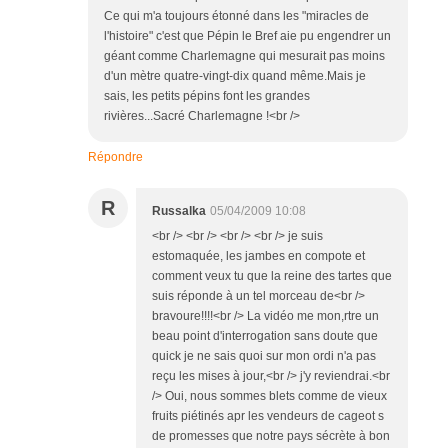
Ce qui m'a toujours étonné dans les "miracles de
l'histoire" c'est que Pépin le Bref aie pu engendrer un
géant comme Charlemagne qui mesurait pas moins
d'un mètre quatre-vingt-dix quand même.Mais je
sais, les petits pépins font les grandes
rivières...Sacré Charlemagne !<br />
Répondre
R
Russalka
05/04/2009 10:08
<br /> <br /> <br /> <br /> je suis
estomaquée, les jambes en compote et
comment veux tu que la reine des tartes que
suis réponde à un tel morceau de<br />
bravoure!!!!<br /> La vidéo me mon,rtre un
beau point d'interrogation sans doute que
quick je ne sais quoi sur mon ordi n'a pas
reçu les mises à jour,<br /> j'y reviendrai.<br
/> Oui, nous sommes blets comme de vieux
fruits piétinés apr les vendeurs de cageot s
de promesses que notre pays sécrète à bon