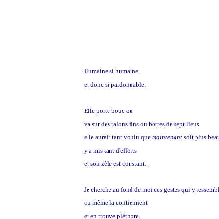
Humaine si humaine
et donc si pardonnable.
Elle porte bouc ou
chapeau
va sur des talons fins ou bottes de sept lieux
elle aurait tant voulu que
maintenant
soit plus bea
y a mis tant d'efforts
et son zèle est constant.
Je cherche au fond de moi ces gestes qui y ressemb
ou même la contiennent
et en trouve pléthore.