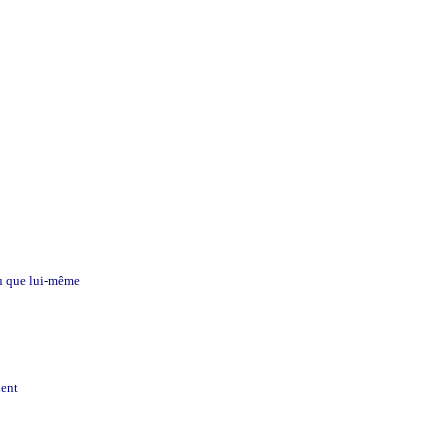
u que lui-même
lent