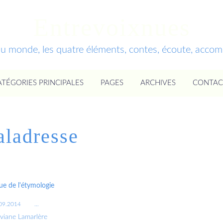
Entrevoixnues
du monde, les quatre éléments, contes, écoute, acc
ATÉGORIES PRINCIPALES
PAGES
ARCHIVES
CONTAC
ladresse
ue de l'étymologie
09.2014
…
iviane Lamarlère