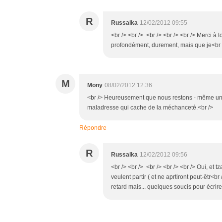
R
Russalka
12/02/2012 09:55
<br /> <br /> <br /> <br /> <br /> Merci à 
profondément, durement, mais que je<br />
M
Mony
08/02/2012 12:36
<br /> Heureusement que nous restons - même un bri
maladresse qui cache de la méchanceté.<br />
Répondre
R
Russalka
12/02/2012 09:56
<br /> <br /> <br /> <br /> <br /> Oui, e
veulent partir ( et ne aprtiront peut-êtr<br
retard mais... quelques soucis pour écrire;