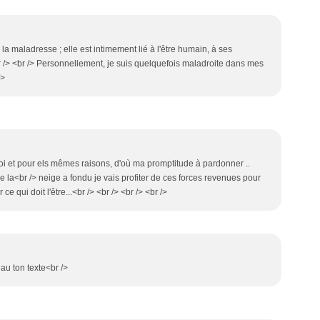
 maladresse ; elle est intimement lié à l'être humain, à ses
br /> <br /> Personnellement, je suis quelquefois maladroite dans mes
/>
toi et pour els mêmes raisons, d'où ma promptitude à pardonner ..
e la<br /> neige a fondu je vais profiter de ces forces revenues pour
ce qui doit l'être...<br /> <br /> <br /> <br />
eau ton texte<br />