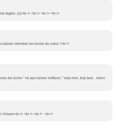
me légère ;o))<br /> <br /> <br /> <br />
as laisser retomber les bonds du coeur !<br />
aurais dui écrire " ne aps laisser s'effacer, " mais bon, trop tard... merci
ci Viviane<br /> <br /> <br /> <br />