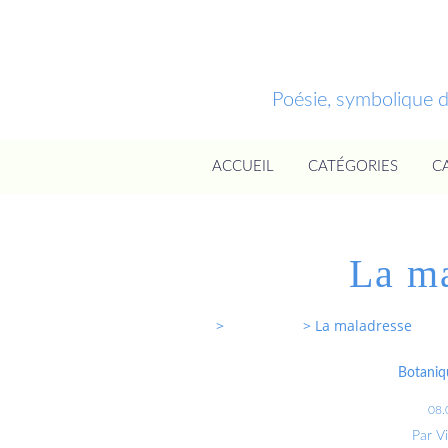
Poésie, symbolique 
ACCUEIL
CATÉGORIES
C
La ma
Entrevoixnues
>
Categories
>
La maladresse
Botaniq
08.
Par V