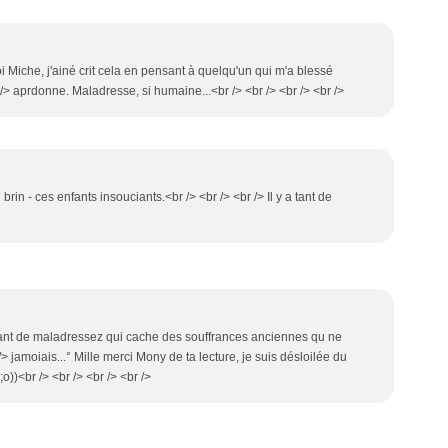
toi Miche, j'ainé crit cela en pensant à quelqu'un qui m'a blessé
 aprdonne. Maladresse, si humaine...<br /> <br /> <br /> <br />
n - ces enfants insouciants.<br /> <br /> <br /> Il y a tant de
t tzant de maladressez qui cache des souffrances anciennes qu ne
 /> jamoiais...° Mille merci Mony de ta lecture, je suis désloilée du
o))<br /> <br /> <br /> <br />