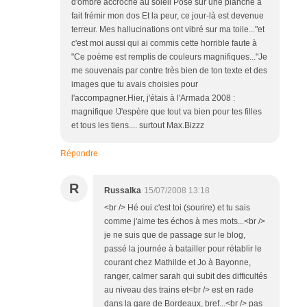
d'ombre accroché au soleil Posé sur une planche a
fait frémir mon dos Et la peur, ce jour-là est devenue
terreur. Mes hallucinations ont vibré sur ma toile..."et
c'est moi aussi qui ai commis cette horrible faute à
"Ce poème est remplis de couleurs magnifiques..."Je
me souvenais par contre très bien de ton texte et des
images que tu avais choisies pour
l'accompagner.Hier, j'étais à l'Armada 2008 :
magnifique !J'espère que tout va bien pour tes filles
et tous les tiens.... surtout Max.Bizzz
Répondre
R
Russalka
15/07/2008 13:18
<br /> Hé oui c'est toi (sourire) et tu sais
comme j'aime tes échos à mes mots...<br />
je ne suis que de passage sur le blog,
passé la journée à batailler pour rétablir le
courant chez Mathilde et Jo à Bayonne,
ranger, calmer sarah qui subit des difficultés
au niveau des trains et<br /> est en rade
dans la gare de Bordeaux, bref...<br /> pas