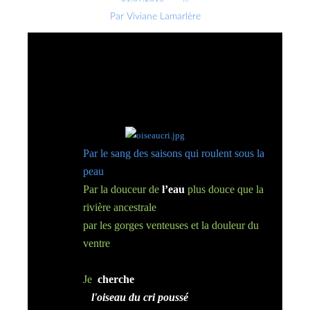
Par Viviane Lamarlère
Par le sang des saisons qui roulent sous la
peau
Par la douceur de
l’eau
plus douce que la
rivière ancestrale
par les gorges venteuses et la douleur du
ventre
Je
cherche
l'oiseau du cri poussé