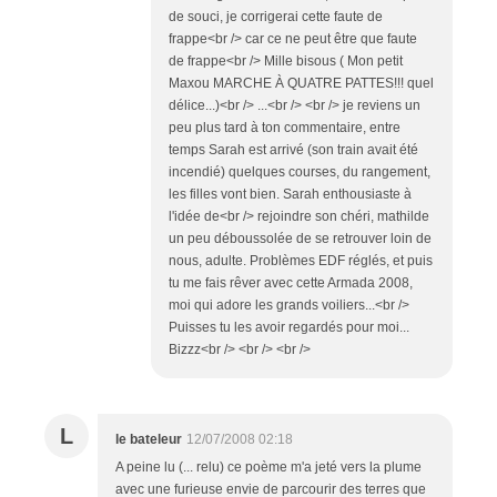
de souci, je corrigerai cette faute de
frappe<br /> car ce ne peut être que faute
de frappe<br /> Mille bisous ( Mon petit
Maxou MARCHE À QUATRE PATTES!!! quel
délice...)<br /> ...<br /> <br /> je reviens un
peu plus tard à ton commentaire, entre
temps Sarah est arrivé (son train avait été
incendié) quelques courses, du rangement,
les filles vont bien. Sarah enthousiaste à
l'idée de<br /> rejoindre son chéri, mathilde
un peu déboussolée de se retrouver loin de
nous, adulte. Problèmes EDF réglés, et puis
tu me fais rêver avec cette Armada 2008,
moi qui adore les grands voiliers...<br />
Puisses tu les avoir regardés pour moi...
Bizzz<br /> <br /> <br />
L
le bateleur
12/07/2008 02:18
A peine lu (... relu) ce poème m'a jeté vers la plume
avec une furieuse envie de parcourir des terres que