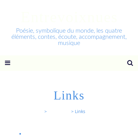
Entrevoixnues
Poésie, symbolique du monde, les quatre
éléments, contes, écoute, accompagnement,
musique
Links
Entrevoixnues
>
Categories
>
Links
Joseph Jacotot