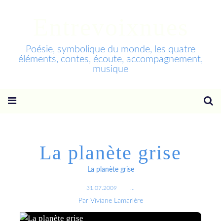
Entrevoixnues
Poésie, symbolique du monde, les quatre
éléments, contes, écoute, accompagnement,
musique
La planète grise
La planète grise
31.07.2009
…
Par Viviane Lamarlère