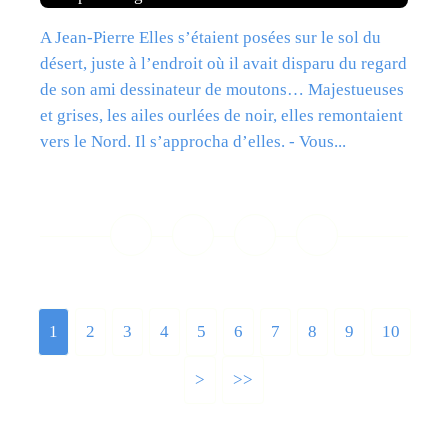
A Jean-Pierre Elles s’étaient posées sur le sol du
désert, juste à l’endroit où il avait disparu du regard
de son ami dessinateur de moutons… Majestueuses
et grises, les ailes ourlées de noir, elles remontaient
vers le Nord. Il s’approcha d’elles. - Vous...
Lire la suite
1
2
3
4
5
6
7
8
9
10
>
>>