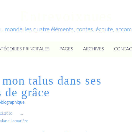
Entrevoixnues
du monde, les quatre éléments, contes, écoute, acc
ATÉGORIES PRINCIPALES
PAGES
ARCHIVES
CONTAC
e mon talus dans ses
s de grâce
obiographique
12.2010
…
iviane Lamarlère