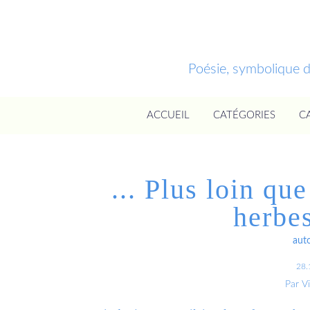
Poésie, symbolique 
ACCUEIL
CATÉGORIES
C
... Plus loin qu
herbe
aut
28.
Par V