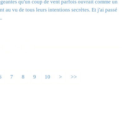
ngeantes qu'un coup de vent parfois ouvrait comme un
ant au vu de tous leurs intentions secrètes. Et j'ai passé
.
ire la suite
6
7
8
9
10
>
>>