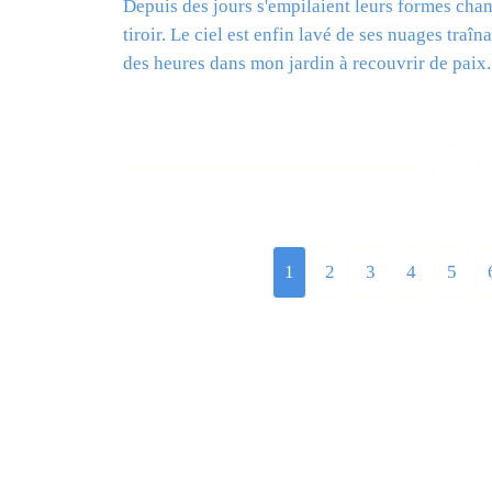
Depuis des jours s'empilaient leurs formes cha
tiroir. Le ciel est enfin lavé de ses nuages traîn
des heures dans mon jardin à recouvrir de paix..
L
1
2
3
4
5