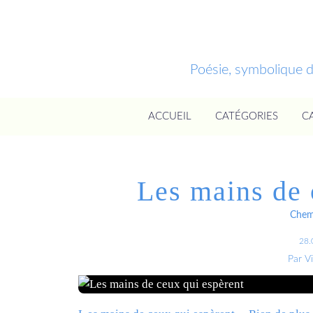
Poésie, symbolique 
ACCUEIL
CATÉGORIES
C
Les mains de 
Chemi
28.
Par V