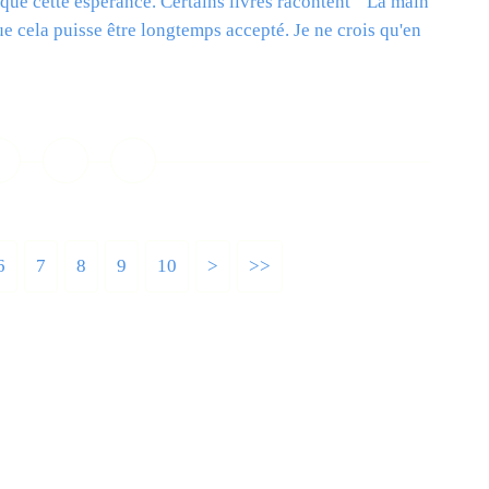
 que cette espérance. Certains livres racontent " La main
que cela puisse être longtemps accepté. Je ne crois qu'en
ire la suite
6
7
8
9
10
20
>
>>