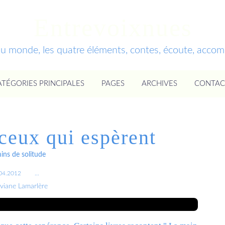
Entrevoixnues
du monde, les quatre éléments, contes, écoute, acc
ATÉGORIES PRINCIPALES
PAGES
ARCHIVES
CONTAC
ceux qui espèrent
ns de solitude
04.2012
…
iviane Lamarlère