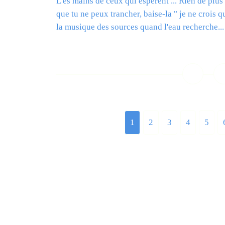
L es mains de ceux qui espèrent ... Rien de plus
que tu ne peux trancher, baise-la " je ne crois 
la musique des sources quand l'eau recherche...
L
1
2
3
4
5